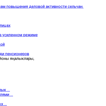
ам повышения деловой активности сельчан.
лицах
 в усиленном режиме
дой
еди пенсионеров
айоны яңалыклары,
к ...
ями ...
 ...