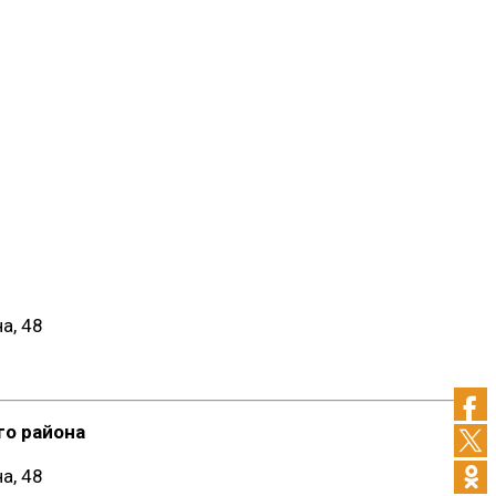
а, 48
о района
а, 48