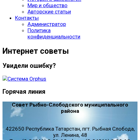
Мир и общество
Авторские статьи
Контакты
Администратор
Политика
конфиденциальности
Интернет советы
Увидели ошибку?
Горячая линия
Совет Рыбно-Слободского муниципального
района
422650 Республика Татарстан, пгт. Рыбная Слобода,
ул. Ленина, 48