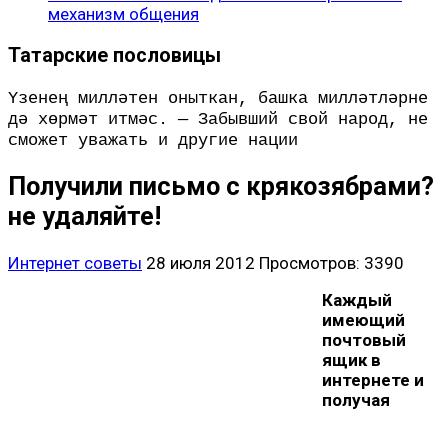
механизм общения
Татарские пословицы
Үзенең милләтен оныткан, башка милләтләрне
дә хөрмәт итмәс. — Забывший свой народ, не
сможет уважать и другие нации
Получили письмо с крякозябрами?
не удаляйте!
Интернет советы
28 июля 2012
Просмотров: 3390
Каждый
имеющий
почтовый
ящик в
интернете и
получая