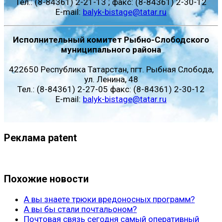
Тел.: (8-84361) 2-21-13 ; факс: (8-84361) 2-30-12
E-mail:
balyk-bistage@tatar.ru
Исполнительный комитет Рыбно-Слободского
муниципального района
422650 Республика Татарстан, пгт. Рыбная Слобода,
ул. Ленина, 48
Тел.: (8-84361) 2-27-05 факс: (8-84361) 2-30-12
E-mail:
balyk-bistage@tatar.ru
Реклама patent
Похожие новости
А вы знаете трюки вредоносных программ?
А вы бы стали почтальоном?
Почтовая связь сегодня самый оперативный