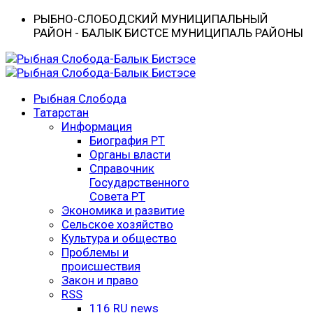
РЫБНО-CЛОБОДСКИЙ МУНИЦИПАЛЬНЫЙ
РАЙОН - БАЛЫК БИСТӘСЕ МУНИЦИПАЛЬ РАЙОНЫ
Рыбная Слобода
Татарстан
Информация
Биография РТ
Органы власти
Справочник
Государственного
Совета РТ
Экономика и развитие
Сельское хозяйство
Культура и общество
Проблемы и
происшествия
Закон и право
RSS
116 RU news