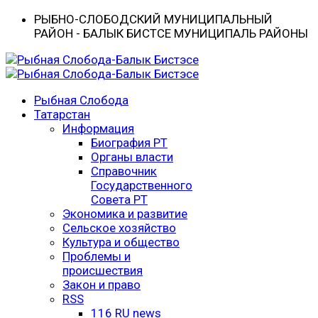
РЫБНО-CЛОБОДСКИЙ МУНИЦИПАЛЬНЫЙ
РАЙОН - БАЛЫК БИСТӘСЕ МУНИЦИПАЛЬ РАЙОНЫ
Рыбная Слобода
Татарстан
Информация
Биография РТ
Органы власти
Справочник
Государственного
Совета РТ
Экономика и развитие
Сельское хозяйство
Культура и общество
Проблемы и
происшествия
Закон и право
RSS
116 RU news