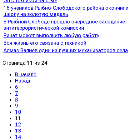
Он с техникой на «ты»
16 учеников Рыбно-Слободского района окончили
школу на золотую медаль
В Рыбной Слободе прошло очередное заседание
антитеррористической комиссии
Ринат может выполнить любую работу
Вся жизнь его связана с техникой
Алмаз Валиев один из лучших механизаторов села
Страница 11 из 24
В начало
Назад
6
7
8
9
10
11
12
13
14