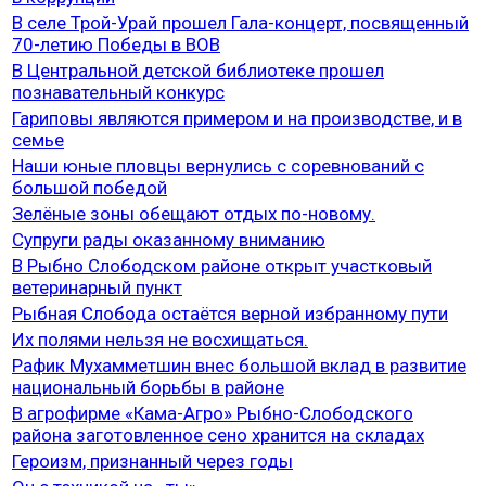
В селе Трой-Урай прошел Гала-концерт, посвященный
70-летию Победы в ВОВ
В Центральной детской библиотеке прошел
познавательный конкурс
Гариповы являются примером и на производстве, и в
семье
Наши юные пловцы вернулись с соревнований с
большой победой
Зелёные зоны обещают отдых по-новому.
Супруги рады оказанному вниманию
В Рыбно Слободском районе открыт участковый
ветеринарный пункт
Рыбная Слобода остаётся верной избранному пути
Их полями нельзя не восхищаться.
Рафик Мухамметшин внес большой вклад в развитие
национальный борьбы в районе
В агрофирме «Кама-Агро» Рыбно-Слободского
района заготовленное сено хранится на складах
Героизм, признанный через годы