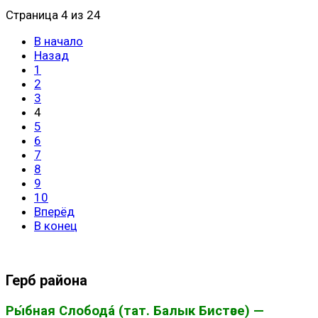
Страница 4 из 24
В начало
Назад
1
2
3
4
5
6
7
8
9
10
Вперёд
В конец
Герб района
Ры́бная Слобода́ (тат. Балык Бистәсе) —