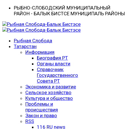
РЫБНО-CЛОБОДСКИЙ МУНИЦИПАЛЬНЫЙ
РАЙОН - БАЛЫК БИСТӘСЕ МУНИЦИПАЛЬ РАЙОНЫ
Рыбная Слобода
Татарстан
Информация
Биография РТ
Органы власти
Справочник
Государственного
Совета РТ
Экономика и развитие
Сельское хозяйство
Культура и общество
Проблемы и
происшествия
Закон и право
RSS
116 RU news