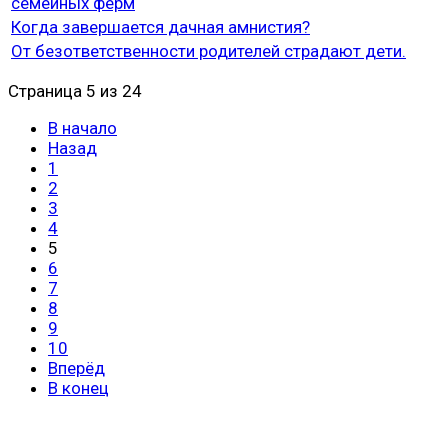
семейных ферм
Когда завершается дачная амнистия?
От безответственности родителей страдают дети.
Страница 5 из 24
В начало
Назад
1
2
3
4
5
6
7
8
9
10
Вперёд
В конец