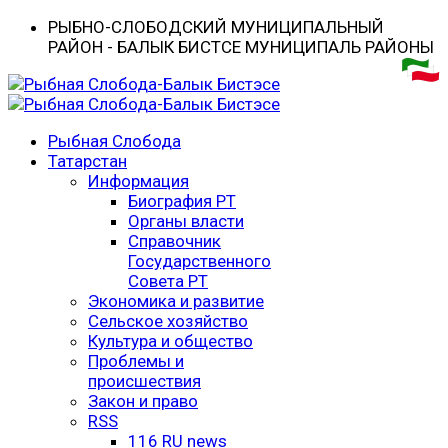
РЫБНО-CЛОБОДСКИЙ МУНИЦИПАЛЬНЫЙ
РАЙОН - БАЛЫК БИСТӘСЕ МУНИЦИПАЛЬ РАЙОНЫ
Рыбная Слобода
Татарстан
Информация
Биография РТ
Органы власти
Справочник
Государственного
Совета РТ
Экономика и развитие
Сельское хозяйство
Культура и общество
Проблемы и
происшествия
Закон и право
RSS
116 RU news