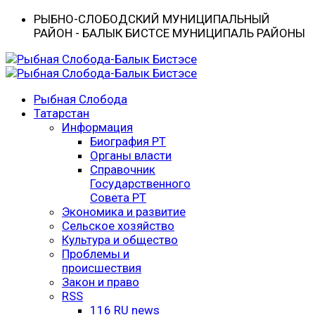
РЫБНО-CЛОБОДСКИЙ МУНИЦИПАЛЬНЫЙ
РАЙОН - БАЛЫК БИСТӘСЕ МУНИЦИПАЛЬ РАЙОНЫ
Рыбная Слобода
Татарстан
Информация
Биография РТ
Органы власти
Справочник
Государственного
Совета РТ
Экономика и развитие
Сельское хозяйство
Культура и общество
Проблемы и
происшествия
Закон и право
RSS
116 RU news