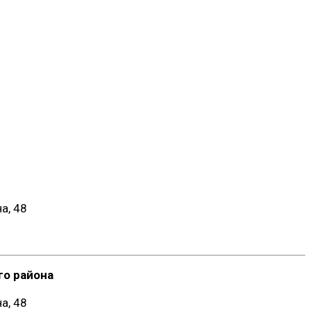
а, 48
о района
а, 48