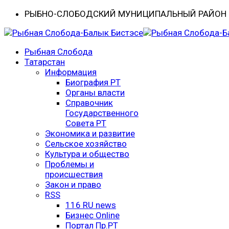
РЫБНО-CЛОБОДСКИЙ МУНИЦИПАЛЬНЫЙ РАЙОН -
Рыбная Слобода
Татарстан
Информация
Биография РТ
Органы власти
Справочник
Государственного
Совета РТ
Экономика и развитие
Сельское хозяйство
Культура и общество
Проблемы и
происшествия
Закон и право
RSS
116 RU news
Бизнес Online
Портал Пр.РТ