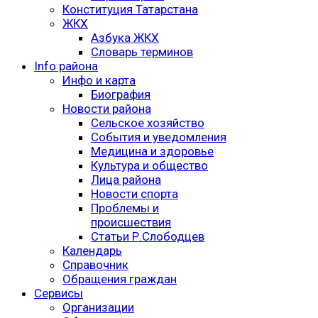
Конституция Татарстана
ЖКХ
Азбука ЖКХ
Словарь терминов
Info района
Инфо и карта
Биография
Новости района
Сельское хозяйство
События и уведомления
Медицина и здоровье
Культура и общество
Лица района
Новости спорта
Проблемы и
происшествия
Статьи Р.Слободцев
Календарь
Справочник
Обращения граждан
Сервисы
Организации