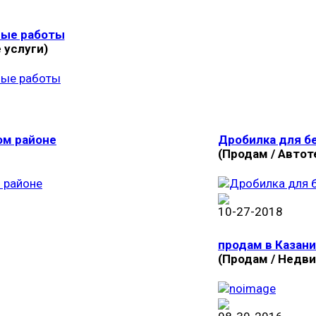
ные работы
 услуги)
ом районе
Дробилка для б
(Продам / Автот
10-27-2018
продам в Казани
(Продам / Недв