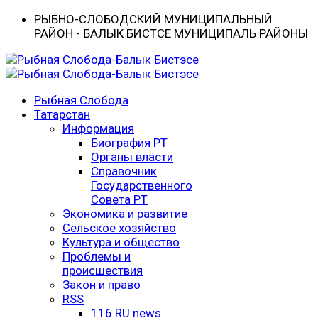
РЫБНО-CЛОБОДСКИЙ МУНИЦИПАЛЬНЫЙ
РАЙОН - БАЛЫК БИСТӘСЕ МУНИЦИПАЛЬ РАЙОНЫ
Рыбная Слобода
Татарстан
Информация
Биография РТ
Органы власти
Справочник
Государственного
Совета РТ
Экономика и развитие
Сельское хозяйство
Культура и общество
Проблемы и
происшествия
Закон и право
RSS
116 RU news