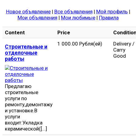
Новое объявление
|
Все объявления
|
Мой профиль
|
Мои объявления
|
Мои любимые
|
Правила
Content
Price
Conditio
1 000.00 Рубля(ей)
Delivery /
Строительные и
Carry
отделочные
Good
работы
Предлагаю
строительные
услуги по
ремонту,демонтажу
и установке.В
услуги
входит:Укладка
керамической([...]