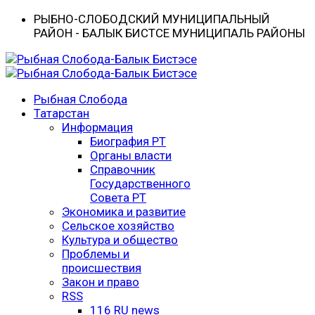
РЫБНО-CЛОБОДСКИЙ МУНИЦИПАЛЬНЫЙ
РАЙОН - БАЛЫК БИСТӘСЕ МУНИЦИПАЛЬ РАЙОНЫ
Рыбная Слобода
Татарстан
Информация
Биография РТ
Органы власти
Справочник
Государственного
Совета РТ
Экономика и развитие
Сельское хозяйство
Культура и общество
Проблемы и
происшествия
Закон и право
RSS
116 RU news