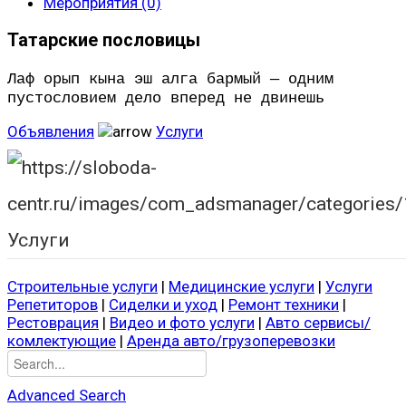
Мероприятия (0)
Татарские пословицы
Лаф орып кына эш алга бармый — одним
пустословием дело вперед не двинешь
Объявления
Услуги
Услуги
Строительные услуги
|
Медицинские услуги
|
Услуги
Репетиторов
|
Сиделки и уход
|
Ремонт техники
|
Рестоврация
|
Видео и фото услуги
|
Авто сервисы/
комлектующие
|
Аренда авто/грузоперевозки
Advanced Search