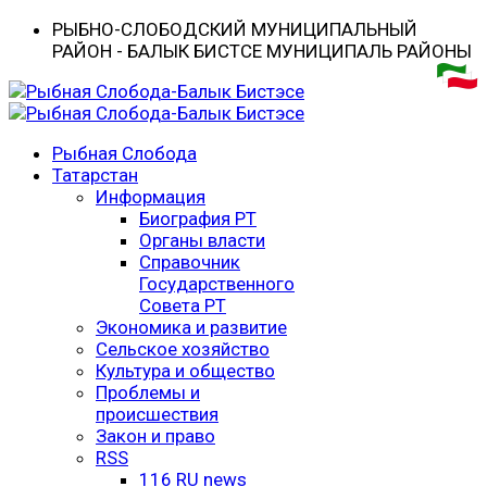
РЫБНО-CЛОБОДСКИЙ МУНИЦИПАЛЬНЫЙ
РАЙОН - БАЛЫК БИСТӘСЕ МУНИЦИПАЛЬ РАЙОНЫ
Рыбная Слобода
Татарстан
Информация
Биография РТ
Органы власти
Справочник
Государственного
Совета РТ
Экономика и развитие
Сельское хозяйство
Культура и общество
Проблемы и
происшествия
Закон и право
RSS
116 RU news