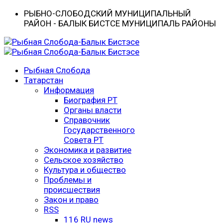
РЫБНО-CЛОБОДСКИЙ МУНИЦИПАЛЬНЫЙ
РАЙОН - БАЛЫК БИСТӘСЕ МУНИЦИПАЛЬ РАЙОНЫ
Рыбная Слобода
Татарстан
Информация
Биография РТ
Органы власти
Справочник
Государственного
Совета РТ
Экономика и развитие
Сельское хозяйство
Культура и общество
Проблемы и
происшествия
Закон и право
RSS
116 RU news