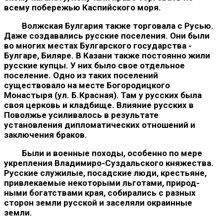
всему побережью Каспийского моря.
Волжская Булгария также торговала с Русью.
Даже созда­вались русские поселения. Они были
во многих местах Булгар­ского государства -
Булгаре, Биляре. В Казани также посто­янно жили
русские купцы. У них было свое отдельное
поселение. Одно из таких поселений
существовало на месте Богородицкого
Монастыря (ул. Б.Красная). Там у русских была
своя церковь и кладбище. Влияние русских в
Поволжье усиливалось в резуль­тате
установления дипломатических отношений и
заключения браков.
Были и военные походы, особенно по мере
укрепления Вла­димиро-Суздальского княжества.
Русские служилые, посадские люди, крестьяне,
привлекаемые некоторыми льготами, природ­
ными богатствами края, собирались с разных
сторон земли рус­ской и заселяли окраинные
земли.