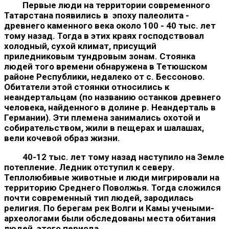
Первые люди на территории современного
Татарстана появи­лись в эпоху палеолита -
древнего каменного века около 100 - 40 тыс. лет
тому назад. Тогда в этих краях господствовал
холодный, сухой климат, присущий
приледниковым тундровым зонам. Стоянка
людей того времени обнаружена в Тетюшском
районе Республики, недалеко от с. Бессоново.
Обитатели этой стоянки относились к
неандертальцам (по названию останков древнего
человека, найденного в долине р. Неандерталь в
Герма­нии). Эти племена занимались охотой и
собирательством, жили в пещерах и шалашах,
вели кочевой образ жизни.
40-12 тыс. лет тому назад наступило на Земле
потепление. Ледник отступил к северу.
Теплолюбивые животные и люди миг­рировали на
территорию Среднего Поволжья. Тогда сложился
почти современный тип людей, зародилась
религия. По берегам рек Волги и Камы учеными-
археологами были обследованы места обитания
людей этого периода.