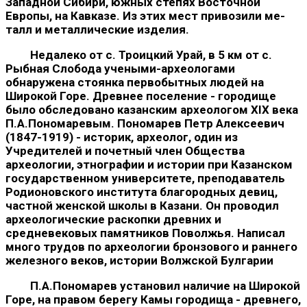
Западной Сибири, южных сте­пях Восточной
Европы, на Кавказе. Из этих мест привозили ме­
талл и металлические изделия.
Недалеко от с. Троицкий Урай, в 5 км от с.
Рыбная Слобода учеными-археологами
обнаружена стоянка первобытных людей на
Широкой Горе. Древнее поселение - городище
было обследовано казанским археологом XIX века
П.А.Пономаревым. Пономарев Петр Алексеевич
(1847-1919) - историк, археолог, один из
Учредителей и почетный член Общества
археологии, эт­нографии и истории при Казанском
государственном универси­тете, преподаватель
Родионовского института благородных де­виц,
частной женской школы в Казани. Он проводил
археоло­гические раскопки древних и
средневековых памятников Повол­жья. Написал
много трудов по археологии бронзового и раннего
железного веков, истории Волжской Булгарии
П.А.Пономарев установил наличие на Широкой
Горе, на правом берегу Камы городища - древнего,