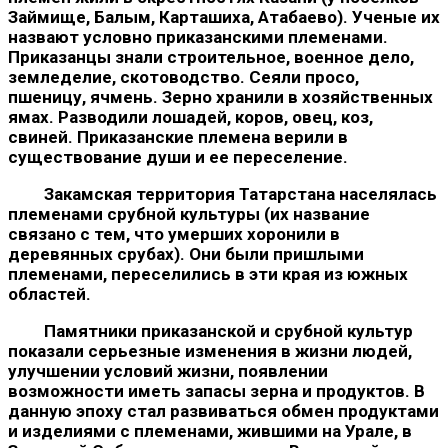
Займище, Балым, Карташиха, Атабаево). Ученые их
на­звают условно приказанскими племенами.
Приказанцы знали строительное, военное дело,
земледелие, скотоводство. Сеяли просо,
пшеницу, ячмень. Зерно хранили в хозяйственных
ямах. Разводили лошадей, коров, овец, коз,
свиней. Приказанские пле­мена верили в
существование души и ее переселение.
Закамская территория Татарстана населялась
племенами срубной культуры (их название
связано с тем, что умерших хоро­нили в
деревянных срубах). Они были пришлыми
племенами, пе­реселились в эти края из южных
областей.
Памятники приказанской и срубной культур
показали серьез­ные изменения в жизни людей,
улучшении условий жизни, появлении
возможности иметь запасы зерна и продуктов. В
дан­ную эпоху стал развиваться обмен продуктами
и изделиями с племенами, жившими на Урале, в