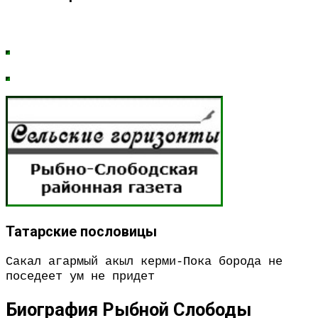
Татарские пословицы
Сакал агармый акыл керми-Пока борода не
поседеет ум не придет
Биография Рыбной Слободы