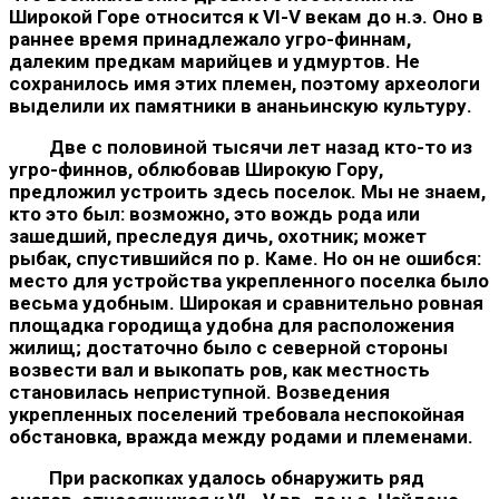
Широкой Горе относится к VI-V векам до н.э. Оно в
раннее время принадлежало угро-фин­нам,
далеким предкам марийцев и удмуртов. Не
сохранилось имя этих племен, поэтому археологи
выделили их памятники в ананьин­скую культуру.
Две с половиной тысячи лет назад кто-то из
угро-финнов, облюбовав Широкую Гору,
предложил устроить здесь поселок. Мы не знаем,
кто это был: возможно, это вождь рода или
зашед­ший, преследуя дичь, охотник; может
рыбак, спустившийся по р. Каме. Но он не ошибся:
место для устройства укрепленного по­селка было
весьма удобным. Широкая и сравнительно ровная
площадка городища удобна для расположения
жилищ; доста­точно было с северной стороны
возвести вал и выкопать ров, как местность
становилась неприступной. Возведения
укрепленных поселений требовала неспокойная
обстановка, вражда между ро­дами и племенами.
При раскопках удалось обнаружить ряд