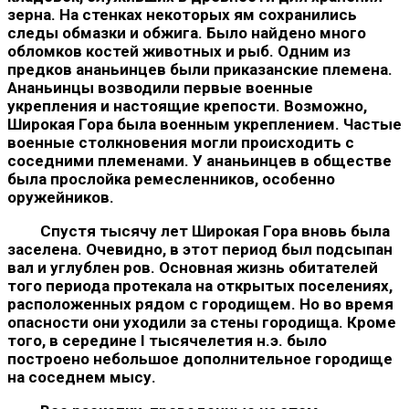
зерна. На стенках некоторых ям сохранились
следы обмазки и обжига. Было найдено много
обломков костей животных и рыб. Одним из
предков ананьинцев были приказанские племена.
Ананьинцы возводили первые военные
укрепления и настоящие крепости. Возможно,
Широкая Гора была военным укреплением. Частые
военные столкновения могли происходить с
соседними племе­нами. У ананьинцев в обществе
была прослойка ремесленников, особенно
оружейников.
Спустя тысячу лет Широкая Гора вновь была
заселена. Оче­видно, в этот период был подсыпан
вал и углублен ров. Ос­новная жизнь обитателей
того периода протекала на открытых поселениях,
расположенных рядом с городищем. Но во время
опасности они уходили за стены городища. Кроме
того, в сере­дине I тысячелетия н.э. было
построено небольшое дополнитель­ное городище
на соседнем мысу.