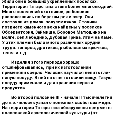
Жили они в больших укрепленных посел­ках.
Территория Татарстана стала более многолюдной.
Много по­селений охотников, рыболовов
располагались по берегам рек и озер. Они
состояли из домов-полуземлянок. Стоянки
позднего каменного века найдены у поселков
Обсерватория, Займище, Бо­ровое Матюшино на
Волге, сел Лебедино, Дубовая Грива, Игим на Каме.
У этих племен было много различных орудий
труда: топоров, дротиков, рыболовных крючков,
тесел и т.д.
Изделия этого периода хорошо
отшлифовывались, при их изготовлении
применяли сверло. Человек научился лепить гли­
няную посуду. В ней на огне готовили пищу. Такую
посуду при­меняли и для хранения зерна и
продуктов.
Во второй половине III - начале II тысячелетия
до н.э. чело­век узнал о полезных свойствах меди.
На территории Татарстана обнаружены предметы
волосовской археологической культуры (от