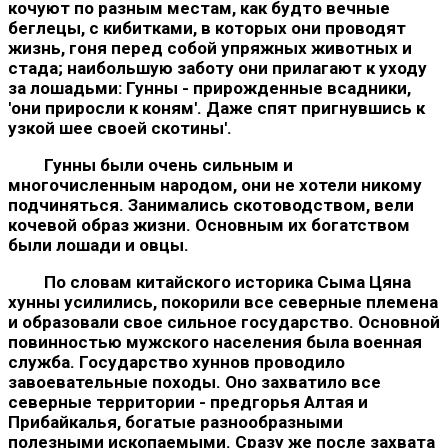
кочуют по разным местам, как будто вечные
беглецы, с ки­битками, в которых они проводят
жизнь, гоня перед собой уп­ряжных животных и
стада; наибольшую заботу они прилагают к уходу
за лошадьми: Гунны - прирожденные всадники,
'они приросли к коням'. Даже спят пригнувшись к
узкой шее своей скотины'.
Гунны были очень сильным и
многочисленным народом, они не хотели никому
подчиняться. Занимались скотоводством, вели
кочевой образ жизни. Основным их богатством
были ло­шади и овцы.
По словам китайского историка Сыма Цяна
хунны усили­лись, покорили все северные племена
и образовали свое сильное государство. Основной
повинностью мужского населения была военная
служба. Государство хуннов проводило
завоевательные походы. Оно захватило все
северные территории - предгорья Ал­тая и
Прибайкалья, богатые разнообразными
полезными иско­паемыми. Сразу же после захвата