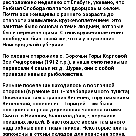
расположено недалеко от Елабуги, указано, что
Рыбная Слобода является дворцовым селом.
Почти все женщины с раннего возраста до
старости занимались кружевоплетением. Это
занятие было основано теми людьми, которые
были переселенцами. Стиль кружевоплетения
слободчан был такой же, что и у кружевниц
Новгородской губернии.
По словам старожила с. Сорочьи Горы Карповой
Зои Федоровны (1912 г.р.), в наше село первыми
переехали 4 семьи из д. Шуран, они с собой
привезли навыки рыболовства.
Раньше поселение находилось с восточной
стороны (в районе ХПП - хлебоприемного пункта).
Поселился там странник Киселев, гору называем
Киселевой, поселение - Горицей. Там была
построена первая деревянная часовня во имя
Святого Николая, было кладбище, хоронили
пришлых людей. В настоящее время там много
надгробных плит-памятников. Некоторые плиты
заложены в стены складов для хранения зерна,