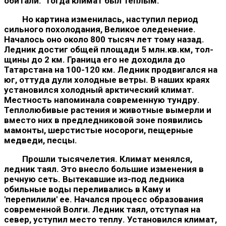
обитали. Тогда климат был теплым.
Но картина изменилась, наступил период
сильного похолода­ния, Великое оледенение.
Началось оно около 800 тысяч лет тому назад.
Ледник достиг общей площади 5 млн.кв.км, тол­
щины до 2 км. Граница его не доходила до
Татарстана на 100-120 км. Ледник продвигался на
юг, оттуда дули холодные ветры. В наших краях
установился холодный арктический климат.
Мест­ность напоминала современную тундру.
Теплолюбивые растения и животные вымерли и
вместо них в предледниковой зоне появи­лись
мамонты, шерстистые носороги, пещерные
медведи, песцы.
Прошли тысячелетия. Климат менялся,
ледник таял. Это вне­сло большие изменения в
речную сеть. Вытекавшие из-под ледника
обильные воды переливались в Каму и
'перепилили' ее. Начался процесс образования
современной Волги. Ледник таял, отступая на
север, уступил место теплу. Установился климат,