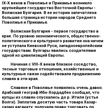
IX-X веков в По­волжье и Прикамье возникло
крупнейшее государство Восточной Европы -
Волжская Булгария. В ее истории запечатлена
большая страница истории народов Среднего
Поволжья и Прикамья.
Волжская Булгария - первое государство в
крае. По уровню экономического, общественно-
политического и культурного раз­вития она ничем
не уступала Киевской Руси, западноевропей­ским
государствам. Булгары явились создателями
одной из циви­лизаций Европы.
Начиная с VIII-X веков близкое соседство,
тесные торго­вые отношения, хозяйственные и
культурные связи содейство­вали продвижению
славян в эти края.
Славяне в Поволжье появились очень давно.
Арабский гео­граф Ибн-Хордадбех сообщал, что
купцы из славян спускались до р. Итиля (устье
Волги). Заплатив десятую часть товара Хазар­
скому каганату, получали право торговать по