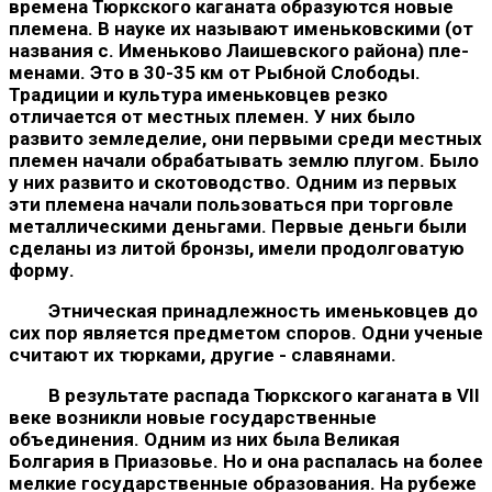
времена Тюркского каганата образуются новые
племена. В науке их называют имень­ковскими (от
названия с. Именьково Лаишевского района) пле­
менами. Это в 30-35 км от Рыбной Слободы.
Традиции и куль­тура именьковцев резко
отличается от местных племен. У них было
развито земледелие, они первыми среди местных
племен начали обрабатывать землю плугом. Было
у них развито и ското­водство. Одним из первых
эти племена начали пользоваться при торговле
металлическими деньгами. Первые деньги были
сде­ланы из литой бронзы, имели продолговатую
форму.
Этническая принадлежность именьковцев до
сих пор явля­ется предметом споров. Одни ученые
считают их тюрками, дру­гие - славянами.
В результате распада Тюркского каганата в VII
веке воз­никли новые государственные
объединения. Одним из них была Великая
Болгария в Приазовье. Но и она распалась на более
мел­кие государственные образования. На рубеже