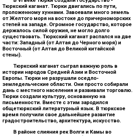
Тюркский каганат. Тюрки двигались по пути,
проложенному хуннами. Завоевали много земель
от Желтого моря на востоке до причерноморских
степей на западе. Огромное государство, которое
держалось си­лой оружия, не могло долго
существовать. Тюркский каганат распался на две
части: Западный (от Алтая до Черного моря) и
Восточный (от Алтая до Великой китайской
стены).
Тюркский каганат сыграл важную роль в
истории народов Средней Азии и Восточной
Европы. Тюрки не разрушали оседло-
земледельческие области. Они просто собирали
дань с местного населения и развивали торговлю.
Тюрки создали культуру, осно­ванную на
письменности. Вместе с этим зародился
общетюрк­ский литературный язык. В тюркское
время получили свое даль­нейшее развитие
градостроительство, архитектура, искусство.
В районе слияния рек Волги и Камы во