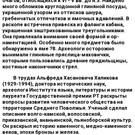
очагов, относя­щихся к VI - V вв. до н.э. Найдено
много обломков круглодон­ной глиняной посуды,
украшенной узором из оттисков шнура,
гребенчатых отпечатков и ямочных вдавлений. В
раскопе встре­чена привеска из фаланги кабана,
украшенная заштрихованными треугольниками.
Она привлекала внимание своей формой и ор­
наментацией. Особенно много предметов было
обнаружено в яме ?8. Археологи осторожно
вынимали глиняные пряслица-махо­вички,
которыми пользовались древние прядильщицы,
костяные наконечники стрел.
В трудах Альфреда Хасановича Халикова
(1929-1994), док­тора исторических наук,
археолога Института языка, литературы и истории
лауреата Государственной премии РТ раскрыты
во­просы развития человеческого общества на
территории Среднего Поволжья. Ученый сделал
описание волго-камской, волосовской,
приказанской, ананьинской, пьяноборской культур.
Он раскрыл историю каменного, медно-каменного
веков, эпохи бронзы и же­леза.