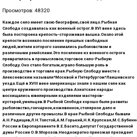
Просмотров: 48320
Каждое село имеет свою биографию,своё лицо.Рыбная
Слобода создавалась как военный острог.В ХVI веке здесь
была постороена крепость-сторожевая вышка.Около этой
крепости возникло поселение пришлых свободных
людей,жители которого занимались рыболовством и
различными ремёслами.Это поселение из военного острога
превратилось в промысловое,торговое село-Рыбную
Слободу.Оно стало богатым,играло большую роль в
производстве и торговле края.Рыбную Слободу вместе с
Алексеевским называли*Москвой и Петербургом*Лаишевского
уезда.Ещё в XVIII веке американцы знали о нашем селе как
центре кружевного производства.Азиатские народы
восхищались ювелирными изделиями мастеров-
кустарей,умельцев.В Рыбной Слободе хорошо были развиты
рыболовство,гончарное,кожевенное,столярное дело и
различные другие промыслы.В крае Рыбной Слободы бывали
А.Н.Радищев,Л.Н.Толстой,А.М.Горький,Н.К.Крупская,М.С.Бубенн
России в Европарламенте В.Е.Басито,депутат Государственной
думы России О.В.Морозов.Неоднократно приезжал президент