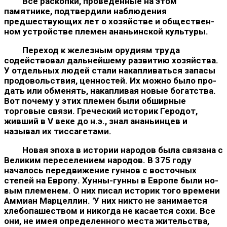
Все раскопки, проведенные на этом
памятнике, подтвер­дили наблюдения
предшествующих лет о хозяйстве и обществен­
ном устройстве племен ананьинской культуры.
Переход к железным орудиям труда
содействовал дальней­шему развитию хозяйства.
У отдельных людей стали накапли­ваться запасы
продовольствия, ценностей. Их можно было про­
дать или обменять, накапливая новые богатства.
Вот почему у этих племен были обширные
торговые связи. Греческий историк Геродот,
живший в V веке до н.э., знал ананьинцев и
называл их тиссагетами.
Новая эпоха в истории народов была связана с
Великим пере­селением народов. В 375 году
началось передвижение гуннов с восточных
степей на Европу. Хунны-гунны в Европе были но­
вым племенем. О них писал историк того времени
Аммиан Мар­целлин. 'У них никто не занимается
хлебопашеством и никогда не касается сохи. Все
они, не имея определенного места житель­ства,