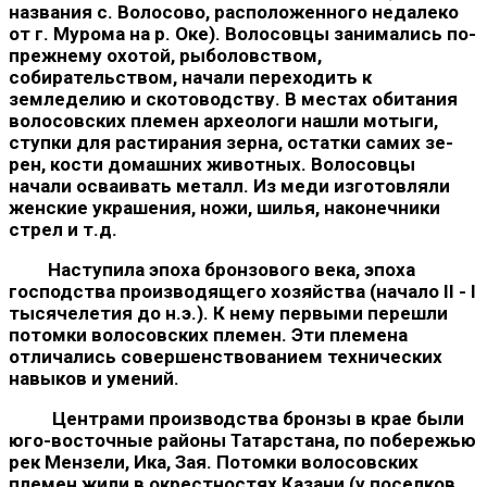
названия с. Волосово, расположенного недалеко
от г. Мурома на р. Оке). Волосовцы занимались по-
прежнему охотой, рыбо­ловством,
собирательством, начали переходить к
земледелию и скотоводству. В местах обитания
волосовских племен археологи нашли мотыги,
ступки для растирания зерна, остатки самих зе­
рен, кости домашних животных. Волосовцы
начали осваивать металл. Из меди изготовляли
женские украшения, ножи, шилья, наконечники
стрел и т.д.
Наступила эпоха бронзового века, эпоха
господства произво­дящего хозяйства (начало II - I
тысячелетия до н.э.). К нему первыми перешли
потомки волосовских племен. Эти пле­мена
отличались совершенствованием технических
навыков и умений.
Центрами производства бронзы в крае были
юго-восточ­ные районы Татарстана, по побережью
рек Мензели, Ика, Зая. Потомки волосовских
племен жили в окрестностях Казани (у поселков