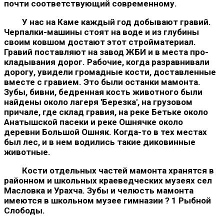
почти соответствующий современному.
У нас на Каме каждый год добывают гравий.
Черпалки-ма­шины стоят на воде и из глубины
своим ковшом достают этот стройматериал.
Гравий поставляют на завод ЖБИ и в места про­
кладывания дорог. Рабочие, когда разравнивали
дорогу, увидели громадные кости, доставленные
вместе с гравием. Это были ос­танки мамонта.
Зубы, бивни, бедренная кость животного были
найдены около лагеря 'Березка', на грузовом
причале, где склад гравия, на реке Бетьке около
Анатышской пасеки и реке Ошнячке около
деревни Большой Ошняк. Когда-то в тех местах
был лес, и в нем водились такие диковинные
животные.
Кости отдельных частей мамонта хранятся в
районном и школьных краеведческих музеях сел
Масловка и Урахча. Зубы и челюсть мамонта
имеются в школьном музее гимназии ? 1 Рыб­ной
Слободы.