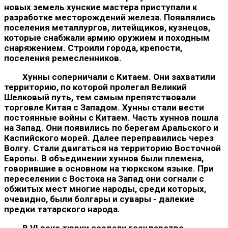
новых земель хунские мас­тера приступали к
разработке месторождений железа. Появля­лись
поселения металлургов, литейщиков, кузнецов,
которые снабжали армию оружием и походным
снаряжением. Строили города, крепости,
поселения ремесленников.
Хунны соперничали с Китаем. Они захватили
территорию, по которой пролегал Великий
Шелковый путь, тем самым пре­пятствовали
торговле Китая с Западом. Хунны стали вести
посто­янные войны с Китаем. Часть хуннов пошла
на Запад. Они поя­вились по берегам Аральского и
Каспийского морей. Далее пере­правились через
Волгу. Стали двигаться на территорию Вос­точной
Европы. В объединении хуннов были племена,
говорив­шие в основном на тюркском языке. При
переселении с Востока на Запад они согнали с
обжитых мест многие народы, среди ко­торых,
очевидно, были болгары и сувары - далекие
предки татар­ского народа.
В VI веке тюрки создали государство -