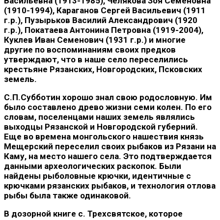
Васильевна (1913-1985), Челякова Зоя Семеновна
(1910-1994), Караганов Сергей Васильевич (1911
г.р.), Пузырьков Василий Александрович (1920
г.р.), Покатаева Антонина Петровна (1919-2004),
Куклев Иван Семенович (1931 г.р.) и многие
другие по воспоминаниям своих предков
утверждают, что в наше село переселились
крестьяне Рязанских, Новгородских, Псковских
земель.
С.П.Субботин хорошо знал свою родословную. Им
было составлено древо жизни семи колен. По его
словам, поселенцами наших земель являлись
выходцы Рязанской и Новгородской губерний.
Еще во времена монгольского нашествия князь
Мещерский переселил своих рыбаков из Рязани на
Каму, на место нашего села. Это подтверждается
данными археологических раскопок. Были
найдены рыболовные крючки, идентичные с
крючками рязанских рыбаков, и технология отлова
рыбы была также одинаковой.
В дозорной книге с. Трехсвятское, которое