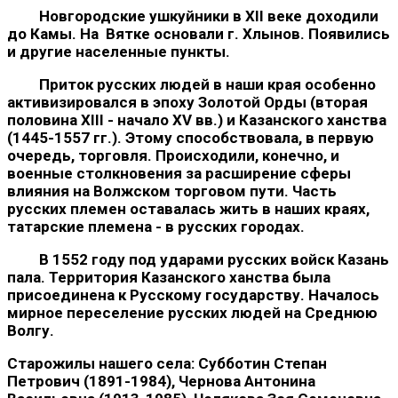
Новгородские ушкуйники в XII веке доходили
до Камы. На Вятке основали г. Хлынов. Появились
и другие населенные пункты.
Приток русских людей в наши края особенно
активизиро­вался в эпоху Золотой Орды (вторая
половина XIII - начало XV вв.) и Казанского ханства
(1445-1557 гг.). Этому способствовала, в первую
очередь, торговля. Происходили, конечно, и
военные столкновения за расширение сферы
влияния на Волжском торговом пути. Часть
русских племен оставалась жить в наших краях,
татарские племена - в русских городах.
В 1552 году под ударами русских войск Казань
пала. Территория Казанского ханства была
присоединена к Русскому государству. Началось
мирное переселение русских людей на Среднюю
Волгу.
Старожилы нашего села: Субботин Степан
Петрович (1891-1984), Чернова Антонина