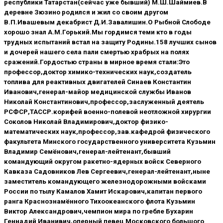
республики Татарстан(сейчас уже бывший) М.Ш.Шаймиев.В
деревне Зюзино родился и жил со своим другом
В.П.Ивашевым декабрист Д.И.Завалишин.О Рыбной Слободе
хорошо знал А.М.Горький.Мы гордимся теми кто в годы
трудных испытаний встал на защиту Родины.158 лучших сынов
и дочерей нашего села пали смертью храбрых на полях
сражений.Гордостью страны в мирное время стали:Это
профессор,доктор химико-технических наук,создатель
топлива для реактивных двигателей Синаев Константин
Иванович,генерал-майор медицинской службы Иванов
Николай Константинович,профессор,заслуженный деятель
РСФСР,ТАССР.корифей военно-полевой неотложной хирургии
Соколов Николай Владимирович,доктор физико-
математических наук,профессор,зав.кафедрой физического
факультета Минского государственного университета Кузьмин
Владимир Семёнович,генерал-лейтенант,бывший
командующий округом ракетно-ядерных войск Северного
Кавказа Садовников Лев Сергеевич,генерал-лейтенант,ныне
заместитель командующего железнодорожными войсками
России по тылу Камалов Хамит Искарович,капитан первого
ранга Краснознамённого Тихоокеанского флота Кузьмин
Виктор Александрович,чемпион мира по гребле Бухарин
Геннадий Иванивич,оперный певец Московского большого