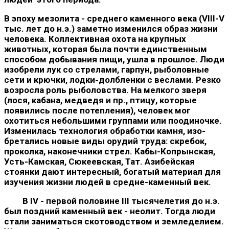
В эпоху мезолита - среднего каменного века (VIII-V
тыс. лет до н.э.) заметно изменился образ жизни
человека. Коллектив­ная охота на крупных
животных, которая была почти единствен­ным
способом добывания пищи, ушла в прошлое. Люди
изобрели лук со стрелами, гарпун, рыболовные
сети и крючки, лодки-долбленки с веслами. Резко
возросла роль рыболовства. На мел­кого зверя
(лося, кабана, медведя и пр., птицу, которые
появились после потепления), человек мог
охотиться небольшими группами или поодиночке.
Изменилась технология обработки камня, изо­
бретались новые виды орудий труда: скребок,
проколка, нако­нечники стрел. Кабы-Копрынская,
Усть-Камская, Сюкеевская, Тат. Азибейская
стоянки дают интересный, богатый материал для
изучения жизни людей в средне-каменный век.
В IV - первой половине III тысячелетия до н.э.
был поздний каменный век - неолит. Тогда люди
стали заниматься скотовод­ством и земледелием.