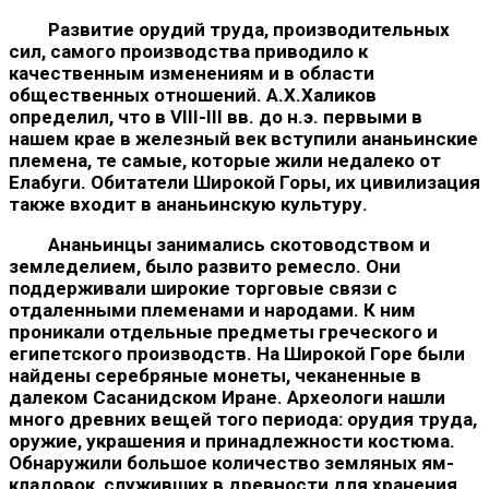
Развитие орудий труда, производительных
сил, самого производства приводило к
качественным изменениям и в области
общественных отношений. А.Х.Халиков
определил, что в VIII-III вв. до н.э. первыми в
нашем крае в железный век вступили ананьинские
племена, те самые, которые жили недалеко от
Елабуги. Обитатели Широкой Горы, их цивилизация
также вхо­дит в ананьинскую культуру.
Ананьинцы занимались скотоводством и
земледелием, было развито ремесло. Они
поддерживали широкие торговые связи с
отдаленными племенами и народами. К ним
проникали отдельные предметы греческого и
египетского производств. На Широкой Горе были
найдены серебряные монеты, чеканенные в
далеком Сасанидском Иране. Археологи нашли
много древних вещей того периода: орудия труда,
оружие, украшения и принад­лежности костюма.
Обнаружили большое количество земляных ям-
кладовок, служивших в древности для хранения