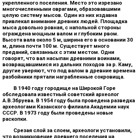
укрепленного поселе­ния. Место это изрезано
многочисленными оврагами, образовав­шими
целую систему мысов. Один из них издавна
привлекал внимание древних людей. Площадка
мыса довольно ровная, с на­польной стороны
ограждена мощным валом и глубоким рвом.
Высота вала около 5 м, ширина его в основании 30
м, длина почти 100 м. Существует много
преданий, связанных с этим ме­стом. Одни
говорят, что вал насыпан древними воинами,
возвра­щавшимися из дальних походов за р. Каму,
другие уверяют, что под валом в древние времена
разбойники прятали награбленные сокровища.
В 1940 году городище на Широкой Горе
обследовала извест­ный советский археолог
А.В.Збруева. В 1954 году была проведена разведка
археологами Казанского филиала Академии наук
СССР. В 1973 году были проведены новые
раскопки.
Срезая слой за слоем, археологи установили,
что возникнове­ние древнего поселения на