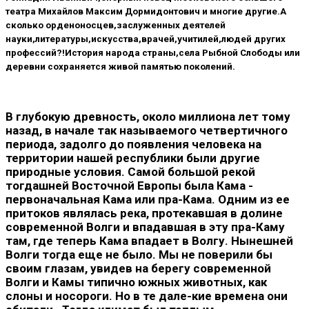
театра Михайлов Максим Дормидонтович и многие другие.А
сколько орденоносцев,заслуженных деятелей
науки,литературы,искусства,врачей,учитилей,людей других
профессий?!История народа страны,села Рыбной Слободы или
деревни сохраняется живой памятью поколений.
В глубокую древность, около миллиона лет тому
назад, в начале так называемого четвертичного
периода, задолго до появ­ления человека на
территории нашей республики были другие
природные условия. Самой большой рекой
тогдашней Восточной Европы была Кама -
первоначальная Кама или пра-Кама. Одним из ее
притоков являлась река, протекавшая в долине
современной Волги и впадавшая в эту пра-Каму
там, где теперь Кама впадает в Волгу. Нынешней
Волги тогда еще не было. Мы не поверили бы
своим глазам, увидев на берегу современной
Волги и Камы типично южных животных, как
слоны и носороги. Но в те дале-кие времена они