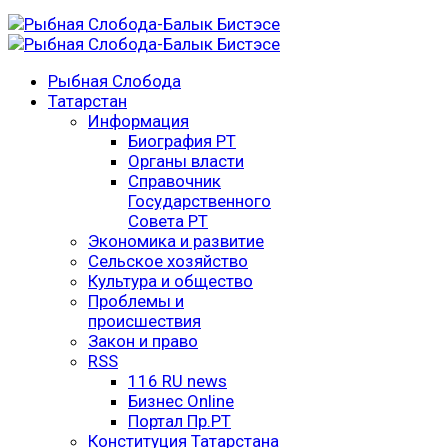
Рыбная Слобода
Татарстан
Информация
Биография РТ
Органы власти
Справочник
Государственного
Совета РТ
Экономика и развитие
Сельское хозяйство
Культура и общество
Проблемы и
происшествия
Закон и право
RSS
116 RU news
Бизнес Online
Портал Пр.РТ
Конституция Татарстана