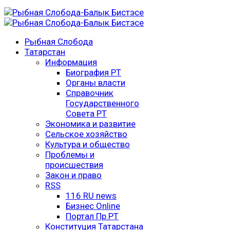
Рыбная Слобода
Татарстан
Информация
Биография РТ
Органы власти
Справочник
Государственного
Совета РТ
Экономика и развитие
Сельское хозяйство
Культура и общество
Проблемы и
происшествия
Закон и право
RSS
116 RU news
Бизнес Online
Портал Пр.РТ
Конституция Татарстана