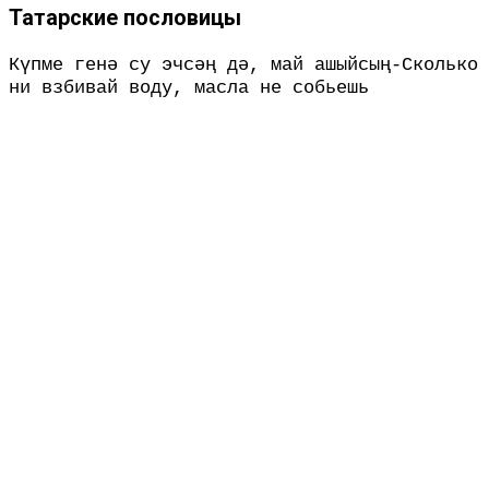
Татарские пословицы
Күпме генә су эчсәң дә, май ашыйсың-Сколько
ни взбивай воду, масла не собьешь