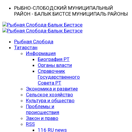
РЫБНО-CЛОБОДСКИЙ МУНИЦИПАЛЬНЫЙ
РАЙОН - БАЛЫК БИСТӘСЕ МУНИЦИПАЛЬ РАЙОНЫ
Рыбная Слобода
Татарстан
Информация
Биография РТ
Органы власти
Справочник
Государственного
Совета РТ
Экономика и развитие
Сельское хозяйство
Культура и общество
Проблемы и
происшествия
Закон и право
RSS
116 RU news