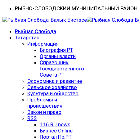
РЫБНО-CЛОБОДСКИЙ МУНИЦИПАЛЬНЫЙ РАЙОН -
Рыбная Слобода
Татарстан
Информация
Биография РТ
Органы власти
Справочник
Государственного
Совета РТ
Экономика и развитие
Сельское хозяйство
Культура и общество
Проблемы и
происшествия
Закон и право
RSS
116 RU news
Бизнес Online
Портал Пр.РТ