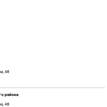
а, 48
о района
а, 48