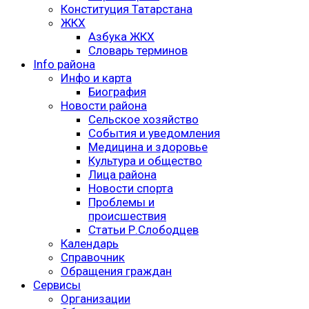
Конституция Татарстана
ЖКХ
Азбука ЖКХ
Словарь терминов
Info района
Инфо и карта
Биография
Новости района
Сельское хозяйство
События и уведомления
Медицина и здоровье
Культура и общество
Лица района
Новости спорта
Проблемы и
происшествия
Статьи Р.Слободцев
Календарь
Справочник
Обращения граждан
Сервисы
Организации