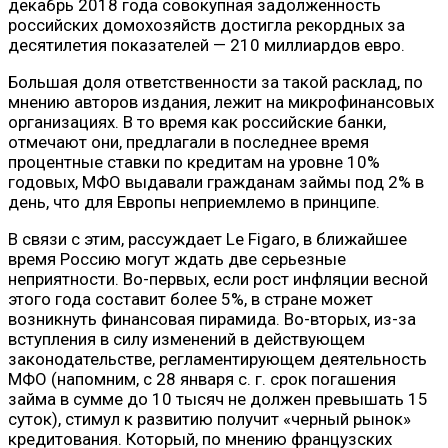
декабрь 2018 года совокупная задолженность
российских домохозяйств достигла рекордных за
десятилетия показателей — 210 миллиардов евро.
Большая доля ответственности за такой расклад, по
мнению авторов издания, лежит на микрофинансовых
организациях. В то время как российские банки,
отмечают они, предлагали в последнее время
процентные ставки по кредитам на уровне 10%
годовых, МФО выдавали гражданам займы под 2% в
день, что для Европы неприемлемо в принципе.
В связи с этим, рассуждает Le Figaro, в ближайшее
время Россию могут ждать две серьезные
неприятности. Во-первых, если рост инфляции весной
этого года составит более 5%, в стране может
возникнуть финансовая пирамида. Во-вторых, из-за
вступления в силу изменений в действующем
законодательстве, регламентирующем деятельность
МФО (напомним, с 28 января с. г. срок погашения
займа в сумме до 10 тысяч не должен превышать 15
суток), стимул к развитию получит «черный рынок»
кредитования. Который, по мнению французских