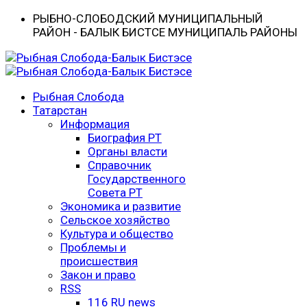
РЫБНО-CЛОБОДСКИЙ МУНИЦИПАЛЬНЫЙ
РАЙОН - БАЛЫК БИСТӘСЕ МУНИЦИПАЛЬ РАЙОНЫ
Рыбная Слобода
Татарстан
Информация
Биография РТ
Органы власти
Справочник
Государственного
Совета РТ
Экономика и развитие
Сельское хозяйство
Культура и общество
Проблемы и
происшествия
Закон и право
RSS
116 RU news