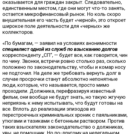
оказывается для граждан закрыт. Следовательно,
единственным местом, где они могут что-то занять,
остается микрофинансовый рынок. Но коль скоро
внушительная его часть будет «черной», это откроет
широкое поле деятельности для «черных» же
коллекторов.
«По бумагам, — заявил на условиях анонимности
специалист одной из служб по взысканию долгов
корреспонденту „СП“, — будет все, как говорится, чин
по чину. Звонки, встречи ровно столько раз, сколько
положено по законодательству, чтобы и комар носу
не подточил. На деле же требовать вернуть долг в
случае просрочки станут абсолютно непонятные
люди, которые, что называется, просто мимо
проходили. Должника, перефразируя известный
фильм, они вообще не будут знать, но такую жгучую
неприязнь к нему испытывать, что будут готовы на
все. Вплоть до реализации эпизодов из
перестроечных криминальных хроник с паяльниками,
утюгами и тазиками с бетонным раствором. Против
таких взыскателях законодательство о должниках,
увы, не помощник. Но по-другому на нелегальном