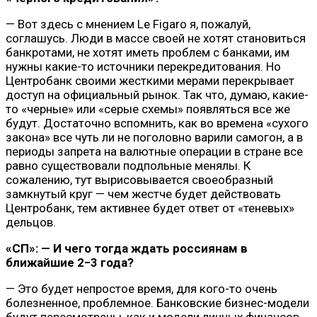
— Вот здесь с мнением Le Figaro я, пожалуй,
соглашусь. Люди в массе своей не хотят становиться
банкротами, не хотят иметь проблем с банками, им
нужны какие-то источники перекредитования. Но
Центробанк своими жесткими мерами перекрывает
доступ на официальный рынок. Так что, думаю, какие-
то «черные» или «серые схемы» появляться все же
будут. Достаточно вспомнить, как во времена «сухого
закона» все чуть ли не поголовно варили самогон, а в
периоды запрета на валютные операции в стране все
равно существовали подпольные менялы. К
сожалению, тут вырисовывается своеобразный
замкнутый круг — чем жестче будет действовать
Центробанк, тем активнее будет ответ от «теневых»
дельцов.
«СП»: — И чего тогда ждать россиянам в
ближайшие 2−3 года?
— Это будет непростое время, для кого-то очень
болезненное, проблемное. Банковские бизнес-модели
будут пересмотрены, как и модели личных финансов