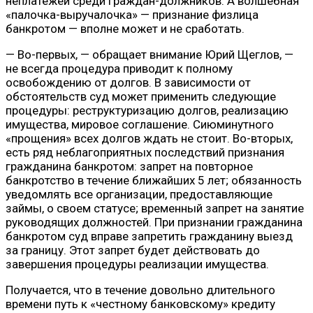
неплатежей среди граждан-должников. А волшебная
«палочка-выручалочка» — признание физлица
банкротом — вполне может и не сработать.
— Во-первых, — обращает внимание Юрий Щеглов, —
не всегда процедура приводит к полному
освобождению от долгов. В зависимости от
обстоятельств суд может применить следующие
процедуры: реструктуризацию долгов, реализацию
имущества, мировое соглашение. Сиюминутного
«прощения» всех долгов ждать не стоит. Во-вторых,
есть ряд неблагоприятных последствий признания
гражданина банкротом: запрет на повторное
банкротство в течение ближайших 5 лет; обязанность
уведомлять все организации, предоставляющие
займы, о своем статусе; временный запрет на занятие
руководящих должностей. При признании гражданина
банкротом суд вправе запретить гражданину выезд
за границу. Этот запрет будет действовать до
завершения процедуры реализации имущества.
Получается, что в течение довольно длительного
времени путь к «честному банковскому» кредиту