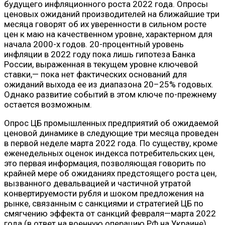
будущего инфляционного роста 2022 года. Опросы
ценовых ожиданий производителей на ближайшие три
месяца говорят об их уверенности в сильном росте
цен к маю на качественном уровне, характерном для
начала 2000-х годов. 20-процентный уровень
инфляции в 2022 году пока лишь гипотеза Банка
России, выраженная в текущем уровне ключевой
ставки,— пока нет фактических оснований для
ожиданий выхода ее из диапазона 20–25% годовых.
Однако развитие событий в этом ключе по-прежнему
остается возможным.
Опрос ЦБ промышленных предприятий об ожидаемой
ценовой динамике в следующие три месяца проведен
в первой неделе марта 2022 года. По существу, кроме
еженедельных оценок индекса потребительских цен,
это первая информация, позволяющая говорить по
крайней мере об ожиданиях предстоящего роста цен,
вызванного девальвацией и частичной утратой
конвертируемости рубля и шоком предложения на
рынке, связанным с санкциями и стратегией ЦБ по
смягчению эффекта от санкций февраля—марта 2022
года (в ответ на военную операцию РФ на Украине).