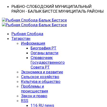
РЫБНО-CЛОБОДСКИЙ МУНИЦИПАЛЬНЫЙ
РАЙОН - БАЛЫК БИСТӘСЕ МУНИЦИПАЛЬ РАЙОНЫ
Рыбная Слобода
Татарстан
Информация
Биография РТ
Органы власти
Справочник
Государственного
Совета РТ
Экономика и развитие
Сельское хозяйство
Культура и общество
Проблемы и
происшествия
Закон и право
RSS
116 RU news