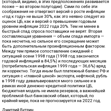
(который, видимо, в этих предположениях развивается
позже — во втором полугодии). Сами по себе эти
соображения не отвергают версий о росте инфляции
«год к году» не выше 30%, как это неявно следует из
оценок ЦБ, как и версий о превышении годовым
уровнем инфляции 2022 года 20%. Тем не менее в
быстрый спад спроса поставщики не верят. Вторая
составляющая уравнения — объем спада импорта —
пока несчетна, но сильное его сокращение может
быть дополнительным проинфляционным фактором.
Между тем прямое сопоставление ожиданий с
ситуацией осени 1998 года (1998 год закончился
годовой инфляцией в 84,5%) и последующих месяцев
(потребительская инфляция 1999 года — 36,6%) вряд
ли корректно. Тогда иным был платежный баланс РФ и
ситуация с «главной ценой» экспорта, нефтяной, рубль
в 1998 году девальвировался много сильнее и в
рамках иной денежно-кредитной политики ЦБ,
бюджетная модель не имела резервов, а важнейшей
проблемой был банковский обвал, который, по
крайней мере, пока не прогнозируется на 2022 год.
Дмитрий Бутрин