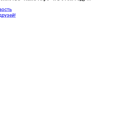
вость
друзей!