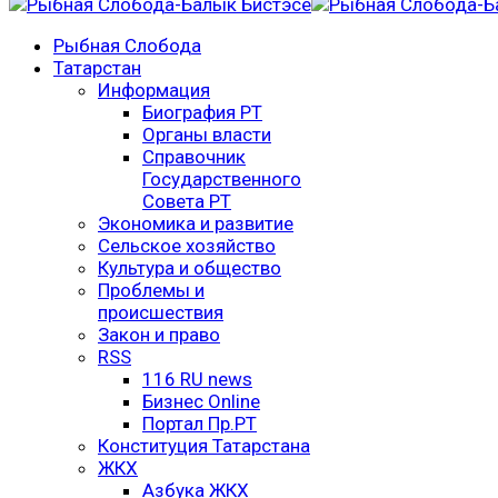
Рыбная Слобода
Татарстан
Информация
Биография РТ
Органы власти
Справочник
Государственного
Совета РТ
Экономика и развитие
Сельское хозяйство
Культура и общество
Проблемы и
происшествия
Закон и право
RSS
116 RU news
Бизнес Online
Портал Пр.РТ
Конституция Татарстана
ЖКХ
Азбука ЖКХ