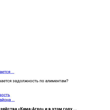
ется ...
вается задолжность по алиментам?
вость
йона ...
яйства «Кама-Агро» и в этом году ...