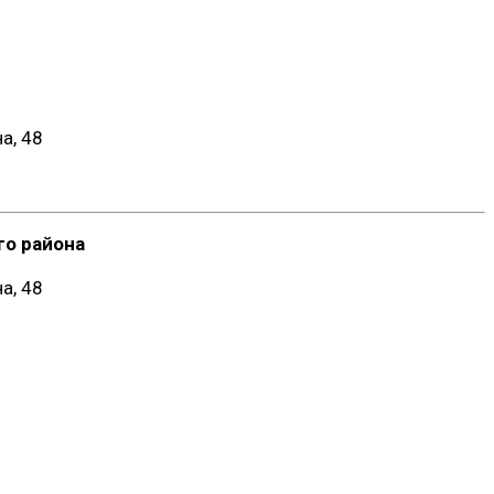
а, 48
о района
а, 48