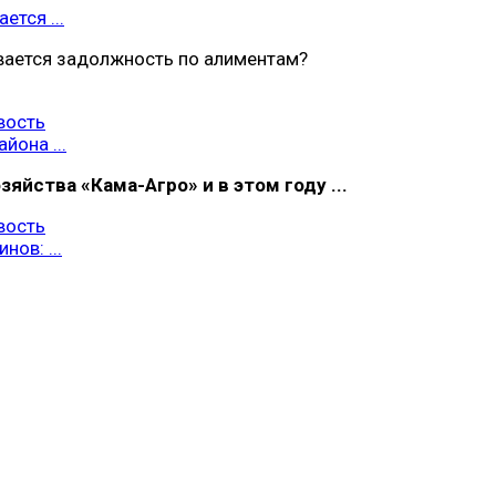
ется ...
вается задолжность по алиментам?
вость
йона ...
яйства «Кама-Агро» и в этом году ...
вость
нов: ...