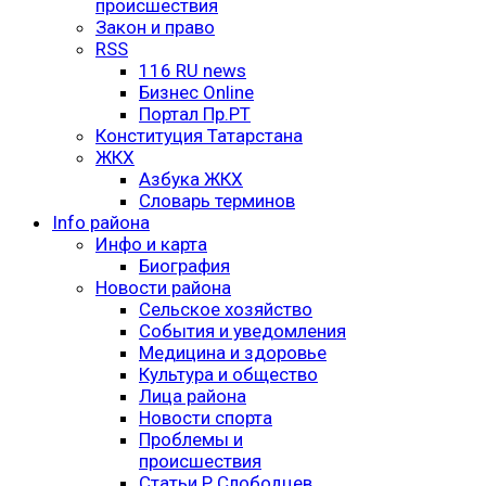
происшествия
Закон и право
RSS
116 RU news
Бизнес Online
Портал Пр.РТ
Конституция Татарстана
ЖКХ
Азбука ЖКХ
Словарь терминов
Info района
Инфо и карта
Биография
Новости района
Сельское хозяйство
События и уведомления
Медицина и здоровье
Культура и общество
Лица района
Новости спорта
Проблемы и
происшествия
Статьи Р.Слободцев