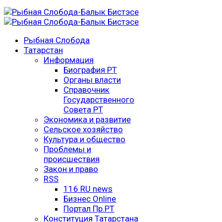
Рыбная Слобода
Татарстан
Информация
Биография РТ
Органы власти
Справочник
Государственного
Совета РТ
Экономика и развитие
Сельское хозяйство
Культура и общество
Проблемы и
происшествия
Закон и право
RSS
116 RU news
Бизнес Online
Портал Пр.РТ
Конституция Татарстана