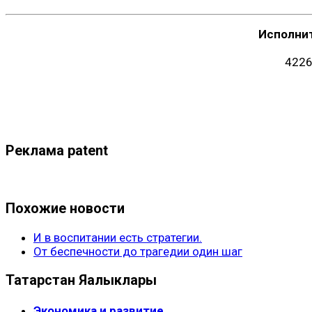
Исполни
4226
Реклама patent
Похожие новости
И в воспитании есть стратегии.
От беспечности до трагедии один шаг
Татарстан Яңалыклары
Экономика и развитие