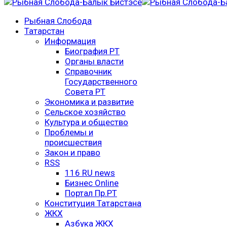
Рыбная Слобода
Татарстан
Информация
Биография РТ
Органы власти
Справочник
Государственного
Совета РТ
Экономика и развитие
Сельское хозяйство
Культура и общество
Проблемы и
происшествия
Закон и право
RSS
116 RU news
Бизнес Online
Портал Пр.РТ
Конституция Татарстана
ЖКХ
Азбука ЖКХ