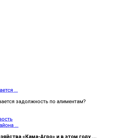
ется ...
вается задолжность по алиментам?
вость
йона ...
яйства «Кама-Агро» и в этом году ...