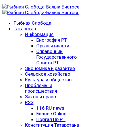
Рыбная Слобода
Татарстан
Информация
Биография РТ
Органы власти
Справочник
Государственного
Совета РТ
Экономика и развитие
Сельское хозяйство
Культура и общество
Проблемы и
происшествия
Закон и право
RSS
116 RU news
Бизнес Online
Портал Пр.РТ
Конституция Татарстана