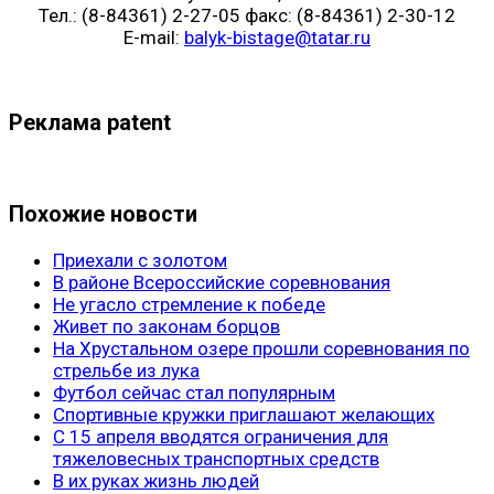
Тел.: (8-84361) 2-27-05 факс: (8-84361) 2-30-12
E-mail:
balyk-bistage@tatar.ru
Реклама patent
Похожие новости
Приехали с золотом
В районе Всероссийские соревнования
Не угасло стремление к победе
Живет по законам борцов
На Хрустальном озере прошли соревнования по
стрельбе из лука
Футбол сейчас стал популярным
Спортивные кружки приглашают желающих
С 15 апреля вводятся ограничения для
тяжеловесных транспортных средств
В их руках жизнь людей