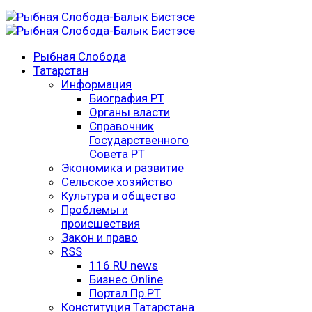
Рыбная Слобода
Татарстан
Информация
Биография РТ
Органы власти
Справочник
Государственного
Совета РТ
Экономика и развитие
Сельское хозяйство
Культура и общество
Проблемы и
происшествия
Закон и право
RSS
116 RU news
Бизнес Online
Портал Пр.РТ
Конституция Татарстана