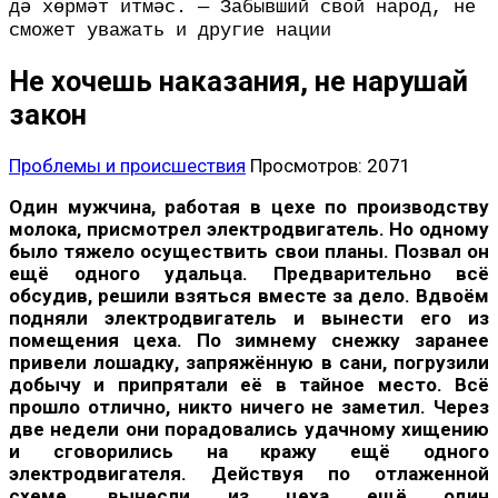
дә хөрмәт итмәс. — Забывший свой народ, не
сможет уважать и другие нации
Не хочешь наказания, не нарушай
закон
Проблемы и происшествия
Просмотров: 2071
Один мужчина, работая в цехе по производству
молока, присмотрел электродвигатель. Но одному
было тяжело осуществить свои планы. Позвал он
ещё одного удальца. Предварительно всё
обсудив, решили взяться вместе за дело. Вдвоём
подняли электродвигатель и вынести его из
помещения цеха. По зимнему снежку заранее
привели лошадку, запряжённую в сани, погрузили
добычу и припрятали её в тайное место. Всё
прошло отлично, никто ничего не заметил. Через
две недели они порадовались удачному хищению
и сговорились на кражу ещё одного
электродвигателя. Действуя по отлаженной
схеме, вынесли из цеха ещё один