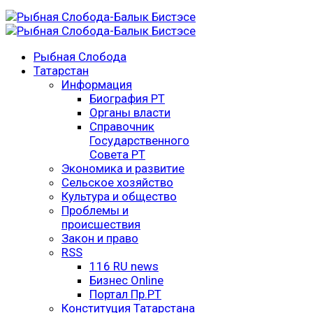
Рыбная Слобода
Татарстан
Информация
Биография РТ
Органы власти
Справочник
Государственного
Совета РТ
Экономика и развитие
Сельское хозяйство
Культура и общество
Проблемы и
происшествия
Закон и право
RSS
116 RU news
Бизнес Online
Портал Пр.РТ
Конституция Татарстана