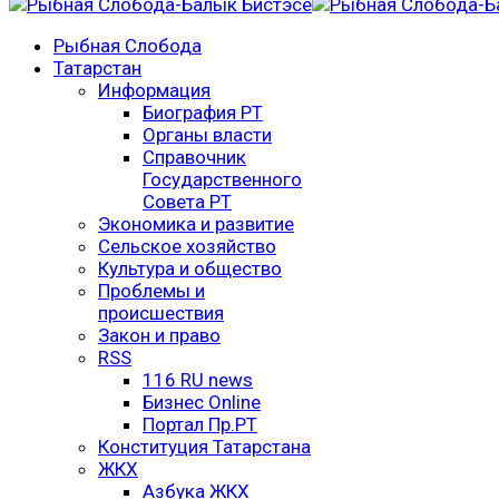
Рыбная Слобода
Татарстан
Информация
Биография РТ
Органы власти
Справочник
Государственного
Совета РТ
Экономика и развитие
Сельское хозяйство
Культура и общество
Проблемы и
происшествия
Закон и право
RSS
116 RU news
Бизнес Online
Портал Пр.РТ
Конституция Татарстана
ЖКХ
Азбука ЖКХ