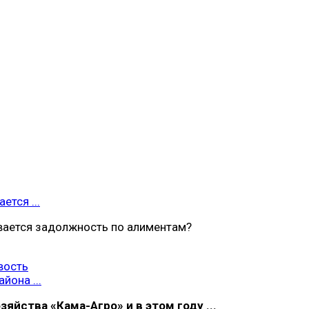
ется ...
вается задолжность по алиментам?
вость
йона ...
яйства «Кама-Агро» и в этом году ...