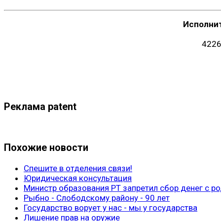
Исполни
4226
Реклама patent
Похожие новости
Спешите в отделения связи!
Юридическая консультация
Министр образования РТ запретил сбор денег с ро
Рыбно - Слободскому району - 90 лет
Государство ворует у нас - мы у государства
Лишение прав на оружие