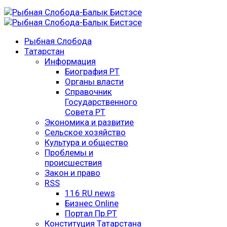
Рыбная Слобода
Татарстан
Информация
Биография РТ
Органы власти
Справочник
Государственного
Совета РТ
Экономика и развитие
Сельское хозяйство
Культура и общество
Проблемы и
происшествия
Закон и право
RSS
116 RU news
Бизнес Online
Портал Пр.РТ
Конституция Татарстана