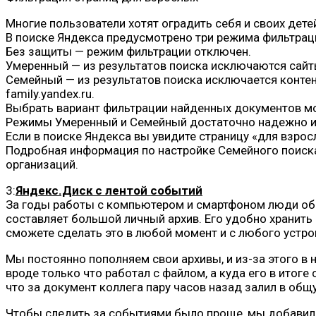
Многие пользователи хотят оградить себя и своих дете
В поиске Яндекса предусмотрено три режима фильтрац
Без защиты — режим фильтрации отключен.
Умеренный — из результатов поиска исключаются сайты
Семейный — из результатов поиска исключается конте
family.yandex.ru.
Выбрать вариант фильтрации найденных документов мож
Режимы Умеренный и Семейный достаточно надежно иск
Если в поиске Яндекса вы увидите страницу «для взро
Подробная информация по настройке Семейного поиска
организаций.
3:
Яндекс.Диск с лентой событий
За годы работы с компьютером и смартфоном люди обз
составляет большой личный архив. Его удобно хранить
сможете сделать это в любой момент и с любого устро
Мы постоянно пополняем свои архивы, и из-за этого в н
вроде только что работал с файлом, а куда его в итоге
что за документ коллега пару часов назад залил в общ
Чтобы следить за событиями было проще, мы добавили