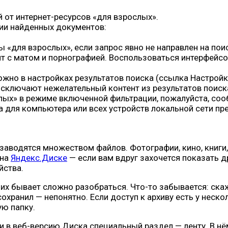
й от интернет-ресурсов «для взрослых».
ии найденных документов:
 «для взрослых», если запрос явно не направлен на пои
нт с матом и порнографией. Воспользоваться интерфейс
но в настройках результатов поиска (ссылка Настройки
лючают нежелательный контент из результатов поиска,
слых» в режиме включенной фильтрации, пожалуйста, соо
 для компьютера или всех устройств локальной сети пр
аводятся множеством файлов. Фотографии, кино, книги,
 на
Яндекс.Диске
— если вам вдруг захочется показать 
йства.
их бывает сложно разобраться. Что-то забывается: скаже
 сохранил — непонятно. Если доступ к архиву есть у нес
ую папку.
 в веб-версию Диска специальный раздел — ленту. В нё