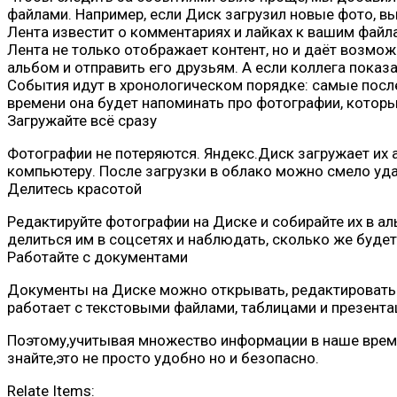
файлами. Например, если Диск загрузил новые фото, вы
Лента известит о комментариях и лайках к вашим файл
Лента не только отображает контент, но и даёт возмож
альбом и отправить его друзьям. А если коллега показ
События идут в хронологическом порядке: самые послед
времени она будет напоминать про фотографии, которые
Загружайте всё сразу
Фотографии не потеряются. Яндекс.Диск загружает их а
компьютеру. После загрузки в облако можно смело уда
Делитесь красотой
Редактируйте фотографии на Диске и собирайте их в а
делиться им в соцсетях и наблюдать, сколько же буде
Работайте с документами
Документы на Диске можно открывать, редактировать 
работает с текстовыми файлами, таблицами и презента
Поэтому,учитывая множество информации в наше время
знайте,это не просто удобно но и безопасно.
Relate Items: