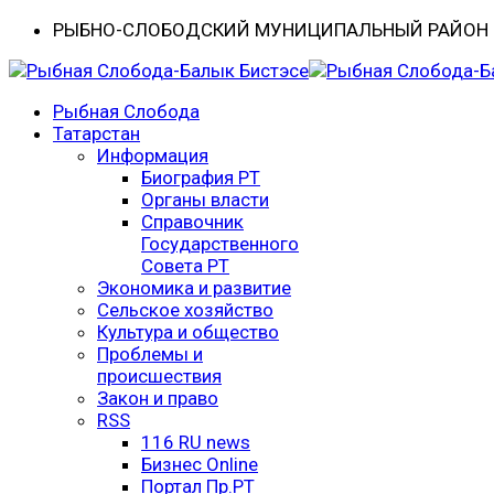
РЫБНО-CЛОБОДСКИЙ МУНИЦИПАЛЬНЫЙ РАЙОН -
Рыбная Слобода
Татарстан
Информация
Биография РТ
Органы власти
Справочник
Государственного
Совета РТ
Экономика и развитие
Сельское хозяйство
Культура и общество
Проблемы и
происшествия
Закон и право
RSS
116 RU news
Бизнес Online
Портал Пр.РТ