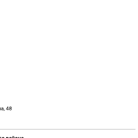
а, 48
о района