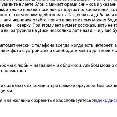
 увидите в ленте блок с миниатюрами снимков и указани
ам, а также покажет ссылки от других пользователей, к
ность с ним взаимодействовать. Так, если вы добавили 
ал вам черновик отчёта, прямо в ленте к нему можно буд
ние — сверху. При этом лента умеет рассказывать не то
 вы загрузили на Диск несколько лет назад — и у вас б
втоматически: с телефона всегда, когда есть интернет,
лить фото с устройства и освободить место для новых 
льбомы с любым названием и обложкой. Альбом можно ск
т просмотров.
и создавать на компьютере прямо в браузере. Без скач
циями.
 и на желание сохранить её,воспользуйтесь
Яндекс дис