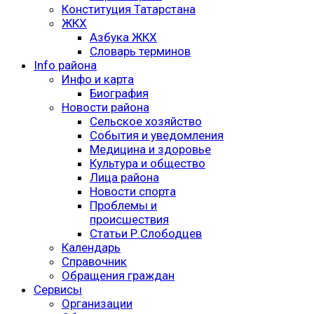
Конституция Татарстана
ЖКХ
Азбука ЖКХ
Словарь терминов
Info района
Инфо и карта
Биография
Новости района
Сельское хозяйство
События и уведомления
Медицина и здоровье
Культура и общество
Лица района
Новости спорта
Проблемы и
происшествия
Статьи Р.Слободцев
Календарь
Справочник
Обращения граждан
Сервисы
Организации