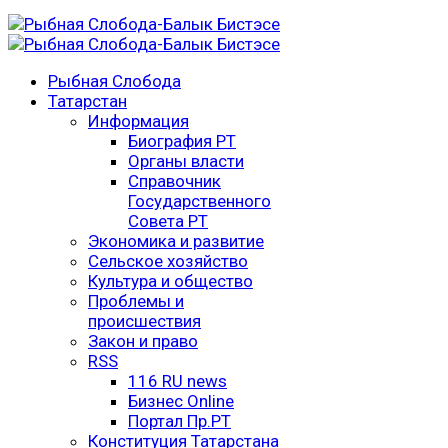
Рыбная Слобода
Татарстан
Информация
Биография РТ
Органы власти
Справочник
Государственного
Совета РТ
Экономика и развитие
Сельское хозяйство
Культура и общество
Проблемы и
происшествия
Закон и право
RSS
116 RU news
Бизнес Online
Портал Пр.РТ
Конституция Татарстана