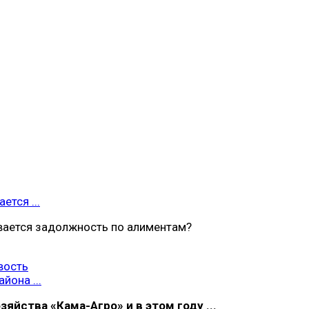
ется ...
вается задолжность по алиментам?
вость
йона ...
яйства «Кама-Агро» и в этом году ...