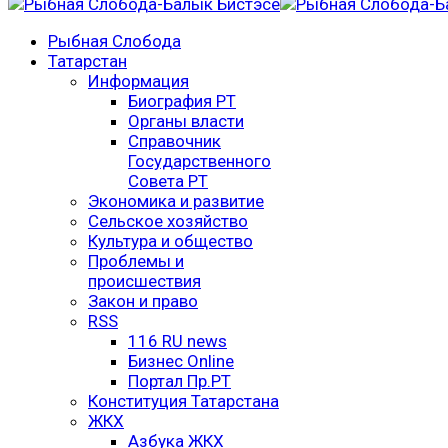
Рыбная Слобода
Татарстан
Информация
Биография РТ
Органы власти
Справочник
Государственного
Совета РТ
Экономика и развитие
Сельское хозяйство
Культура и общество
Проблемы и
происшествия
Закон и право
RSS
116 RU news
Бизнес Online
Портал Пр.РТ
Конституция Татарстана
ЖКХ
Азбука ЖКХ