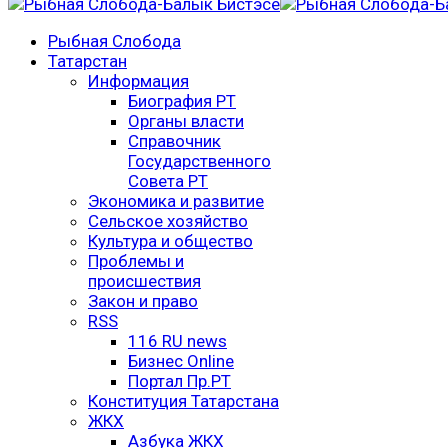
Рыбная Слобода
Татарстан
Информация
Биография РТ
Органы власти
Справочник
Государственного
Совета РТ
Экономика и развитие
Сельское хозяйство
Культура и общество
Проблемы и
происшествия
Закон и право
RSS
116 RU news
Бизнес Online
Портал Пр.РТ
Конституция Татарстана
ЖКХ
Азбука ЖКХ