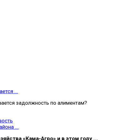
ется ...
вается задолжность по алиментам?
вость
йона ...
яйства «Кама-Агро» и в этом году ...