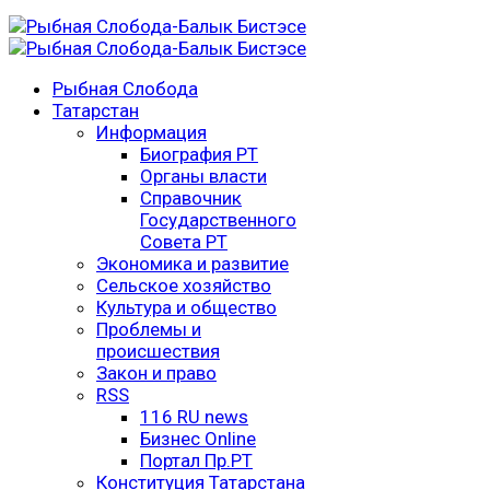
Рыбная Слобода
Татарстан
Информация
Биография РТ
Органы власти
Справочник
Государственного
Совета РТ
Экономика и развитие
Сельское хозяйство
Культура и общество
Проблемы и
происшествия
Закон и право
RSS
116 RU news
Бизнес Online
Портал Пр.РТ
Конституция Татарстана