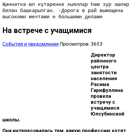
Җәннәткә юл күтәренке хыяллар һәм зур эшләр
белән башкарылган. -Дорога в рай вымощена
высокими мечтами и большими делами
На встрече с учащимися
События и уведомления
Просмотров: 3653
Директор
районного
центра
занятости
населения
Расима
Гарифуллина
провела
встречу с
учащимися
Юлсубинской
школы.
Она интересовалась тем, какую профессию хотят