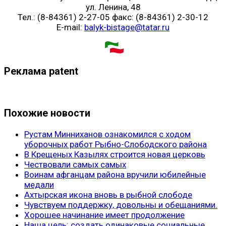
ул. Ленина, 48
Тел.: (8-84361) 2-27-05 факс: (8-84361) 2-30-12
E-mail:
balyk-bistage@tatar.ru
Реклама patent
Похожие новости
Рустам Минниханов ознакомился с ходом
уборочных работ Рыбно-Слободского района
В Крещеных Казылях строится новая церковь
Чествовали самых самых
Воинам афганцам района вручили юбилейные
медали
Ахтырская икона вновь в рыбной слободе
Чувствуем поддержку, довольны и обещаниями.
Хорошее начинание имеет продолжение
Наша цель: создать одинаковые социальные