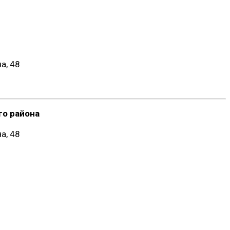
а, 48
о района
а, 48