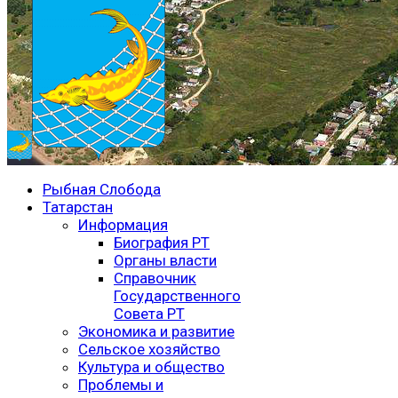
Рыбная Слобода
Татарстан
Информация
Биография РТ
Органы власти
Справочник
Государственного
Совета РТ
Экономика и развитие
Сельское хозяйство
Культура и общество
Проблемы и