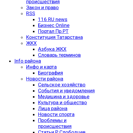
происшествия
Закон и право
RSS
116 RU news
Бизнес Online
Портал Пр.РТ
Конституция Татарстана
ЖКХ
Азбука ЖКХ
Словарь терминов
Info района
Инфо и карта
Биография
Новости района
Сельское хозяйство
События и уведомления
Медицина и здоровье
Культура и общество
Лица района
Новости спорта
Проблемы и
происшествия
Статьи Р.Слободцев