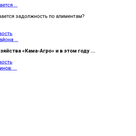
ется ...
вается задолжность по алиментам?
вость
йона ...
яйства «Кама-Агро» и в этом году ...
вость
нов: ...