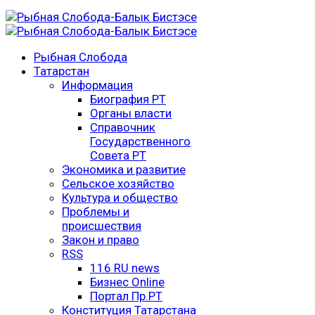
Рыбная Слобода
Татарстан
Информация
Биография РТ
Органы власти
Справочник
Государственного
Совета РТ
Экономика и развитие
Сельское хозяйство
Культура и общество
Проблемы и
происшествия
Закон и право
RSS
116 RU news
Бизнес Online
Портал Пр.РТ
Конституция Татарстана