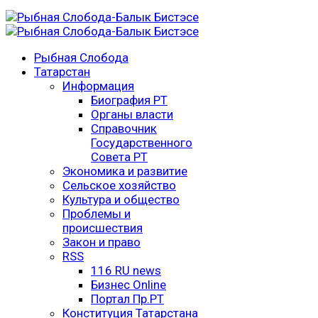
Рыбная Слобода
Татарстан
Информация
Биография РТ
Органы власти
Справочник
Государственного
Совета РТ
Экономика и развитие
Сельское хозяйство
Культура и общество
Проблемы и
происшествия
Закон и право
RSS
116 RU news
Бизнес Online
Портал Пр.РТ
Конституция Татарстана