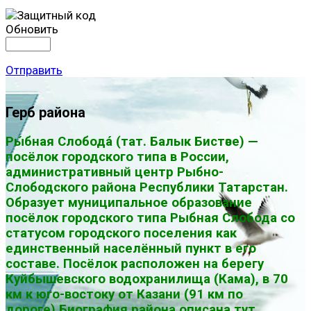
Обновить
Отправить
Герб района
Ры́бная Слобода́ (тат. Балык Бистәсе) —
посёлок городского типа в России,
административный центр Рыбно-
Слободского района Республики Татарстан.
Образует муниципальное образование
посёлок городского типа Рыбная Слобода со
статусом городского поселения как
единственный населённый пункт в его
составе. Посёлок расположен на берегу
Куйбышевского водохранилища (Кама), в 70
км к юго-востоку от Казани (91 км по
дороге).Биография района описана
тут