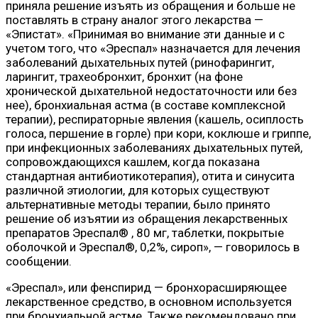
приняла решение изъять из обращения и больше не
поставлять в страну аналог этого лекарства —
«Эпистат». «Принимая во внимание эти данные и с
учетом того, что «Эреспал» назначается для лечения
заболеваний дыхательных путей (ринофарингит,
ларингит, трахеобронхит, бронхит (на фоне
хронической дыхательной недостаточности или без
нее), бронхиальная астма (в составе комплексной
терапии), респираторные явления (кашель, осиплость
голоса, першение в горле) при кори, коклюше и гриппе,
при инфекционных заболеваниях дыхательных путей,
сопровождающихся кашлем, когда показана
стандартная антибиотикотерапия), отита и синусита
различной этиологии, для которых существуют
альтернативные методы терапии, было принято
решение об изъятии из обращения лекарственных
препаратов Эреспал® , 80 мг, таблетки, покрытые
оболочкой и Эреспал®, 0,2%, сироп», — говорилось в
сообщении.
«Эреспал», или фенспирид — бронхорасширяющее
лекарственное средство, в основном используется
при бронхиальной астме. Также рекомендовано при