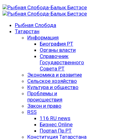
Рыбная Слобода
Татарстан
Информация
Биография РТ
Органы власти
Справочник
Государственного
Совета РТ
Экономика и развитие
Сельское хозяйство
Культура и общество
Проблемы и
происшествия
Закон и право
RSS
116 RU news
Бизнес Online
Портал Пр.РТ
Конституция Татарстана