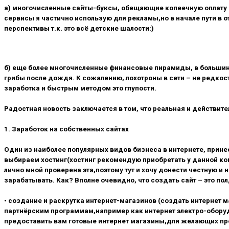
a) многочисленные сайты-буксы, обещающие копеечную оплату з
сервисы я частично использую для рекламы,но в начале пути в о
перспективы т.к. это всё детские шалости:)
б) еще более многочисленные финансовые пирамиды, в больши
грибы после дождя. К сожалению, лохотроны в сети – не редко
заработка и быстрым методом это глупости.
Радостная новость заключается в том, что реальная и действите
1. Заработок на собственных сайтах
Один из наиболее популярных видов бизнеса в интернете, прин
выбираем хостинг(хостинг рекомендую приобретать у данной к
лично мной проверена эта,поэтому тут и хочу донести честную 
зарабатывать. Как? Вполне очевидно, что создать сайт – это п
• создание и раскрутка интернет-магазинов (создать интернет 
партнёрским программам,например как интернет электро-обор
предоставить вам готовые интернет магазины,для желающих прод