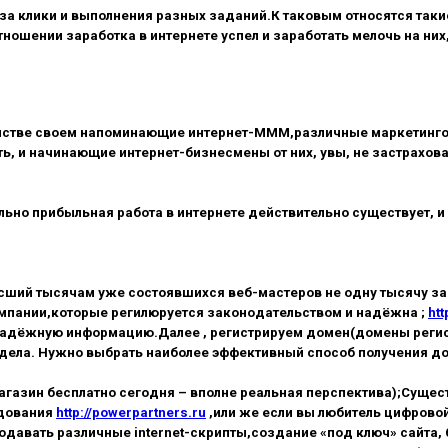
а клики и выполнения разных заданий.К таковым относятся такие
тношении заработка в интернете успел и заработать мелочь на них
нстве своем напоминающие интернет-МММ,различные маркетинго
сть, и начинающие интернет-бизнесмены от них, увы, не застрах
льно прибыльная работа в интернете действительно существует, и 
есший тысячам уже состоявшихся веб-мастеров не одну тысячу за
омпании,которые регилюруется законодательством и надёжна ;
htt
и надёжную информацию.Далее , регистрируем домен(домены регис
олдела. Нужно выбрать наиболее эффективный способ получения до
магазин бесплатно сегодня – вполне реальная перспектива);Суще
удования
http://powerpartners.ru
,или же если вы любитель цифровой
авать различные internet-скрипты,создание «под ключ» сайта, бл