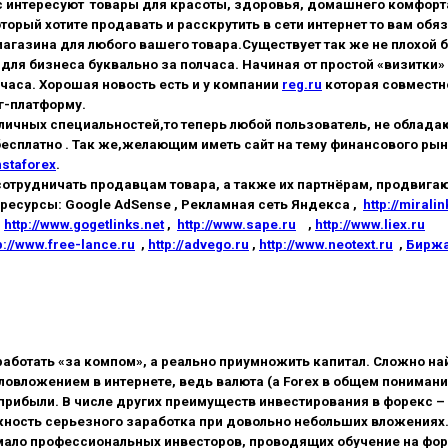
с интересуют товары для красоты, здоровья, домашнего комфорта
который хотите продавать и расскрутить в сети интернет то вам 
агазина для любого вашего товара.Существует так же не плохой 
для бизнеса буквально за полчаса. Начиная от простой «визитки»
лчаса. Хорошая новость есть и у компании
reg.ru
которая совместно
нг-платформу.
зличных специальностей,то теперь любой пользователь, не обла
 бесплатно . Так же,желающим иметь сайт на тему финансового р
nstaforex
.
сотрудничать продавцам товара, а также их партнёрам, продвигаю
ресурсы: Google AdSense , Рекламная сеть Яндекса ,
http://miralin
,
http://www.gogetlinks.net
,
http://www.sape.ru
,
http://www.liex.ru
p://www.free-lance.ru
,
http://advego.ru
,
http://www.neotext.ru
,
Биржа
ботать «за компом», а реально приумножить капитал. Сложно най
вложением в интернете, ведь валюта (а Forex в общем понимани
прибыли. В числе других преимуществ инвестирования в форекс 
ожность серьезного заработка при довольно небольших вложениях
мало профессиональных инвесторов, проводящих обучение на фо