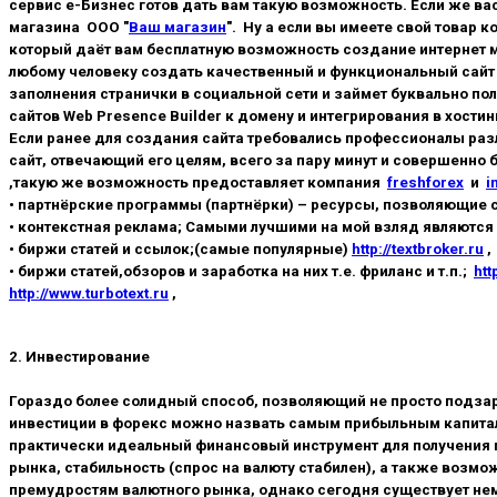
сервис e-Бизнес готов дать вам такую возможность. Если же ва
магазина ООО "
Ваш магазин
". Ну а если вы имеете свой товар 
который даёт вам бесплатную возможность создание интернет м
любому человеку создать качественный и функциональный сайт 
заполнения странички в социальной сети и займет буквально по
сайтов Web Presence Builder к домену и интегрирования в хости
Если ранее для создания сайта требовались профессионалы ра
сайт, отвечающий его целям, всего за пару минут и совершенно
,такую же возможность предоставляет компания
freshforex
и
i
• партнёрские программы (партнёрки) – ресурсы, позволяющие 
• контекстная реклама; Самыми лучшими на мой взляд являются 
• биржи статей и ссылок;(самые популярные)
http://textbroker.ru
• биржи статей,обзоров и заработка на них т.е. фриланс и т.п.;
htt
http://www.turbotext.ru
,
2. Инвестирование
Гораздо более солидный способ, позволяющий не просто подзара
инвестиции в форекс можно назвать самым прибыльным капитало
практически идеальный финансовый инструмент для получения 
рынка, стабильность (спрос на валюту стабилен), а также возм
премудростям валютного рынка, однако сегодня существует не