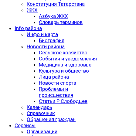
Конституция Татарстана
ЖКХ
Азбука ЖКХ
Словарь терминов
Info района
Инфо и карта
Биография
Новости района
Сельское хозяйство
События и уведомления
Медицина и здоровье
Культура и общество
Лица района
Новости спорта
Проблемы и
происшествия
Статьи Р.Слободцев
Календарь
Справочник
Обращения граждан
Сервисы
Организации