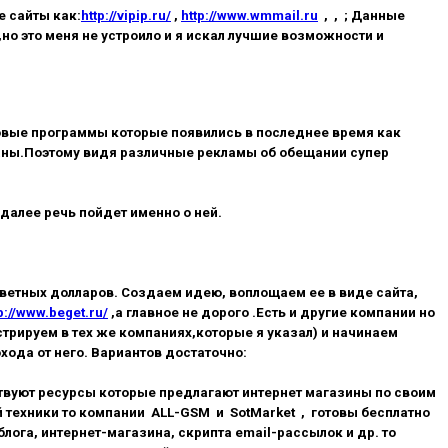
 сайты как:
http://vipip.ru/
,
http://www.wmmail.ru
, ,
; Данные
,но это меня не устроило и я искал лучшие возможности и
вые программы которые появились в последнее время как
ованы.Поэтому видя различные рекламы об обещании супер
далее речь пойдет именно о ней.
ветных долларов. Создаем идею, воплощаем ее в виде сайта,
p://www.beget.ru/
,а главное не дорого .Есть и другие компании но
трируем в тех же компаниях,которые я указал) и начинаем
хода от него. Вариантов достаточно:
ствуют ресурсы которые предлагают интернет магазины по своим
 техники то компании ALL-GSM и SotMarket , готовы бесплатно
ога, интернет-магазина, скрипта email-рассылок и др. то