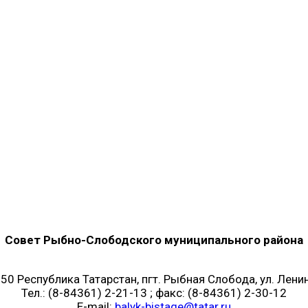
Совет Рыбно-Слободского муниципального района
50 Республика Татарстан, пгт. Рыбная Слобода, ул. Ленин
Тел.: (8-84361) 2-21-13 ; факс: (8-84361) 2-30-12
E-mail:
balyk-bistage@tatar.ru