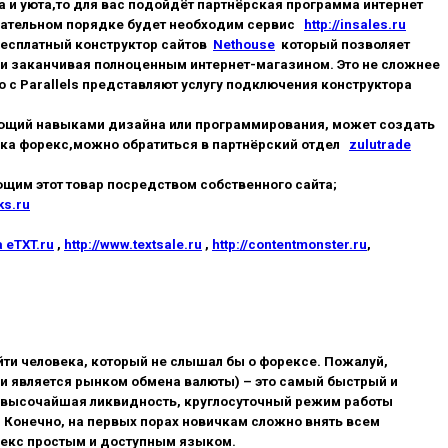
 и уюта,то для вас подойдёт партнёрская программа интернет
обязательном порядке будет необходим сервис
http://insales.ru
бесплатный конструктор сайтов
Nethouse
который позволяет
 и заканчивая полноценным интернет-магазином. Это не сложнее
 с Parallels представляют услугу подключения конструктора
дающий навыками дизайна или программирования, может создать
ынка форекс,можно обратиться в партнёрский отдел
zulutrade
щим этот товар посредством собственного сайта;
ks.ru
 eTXT.ru
,
http://www.textsale.ru
,
http://contentmonster.ru
,
ти человека, который не слышал бы о форексе. Пожалуй,
и является рынком обмена валюты) – это самый быстрый и
– высочайшая ликвидность, круглосуточный режим работы
. Конечно, на первых порах новичкам сложно внять всем
рекс простым и доступным языком.