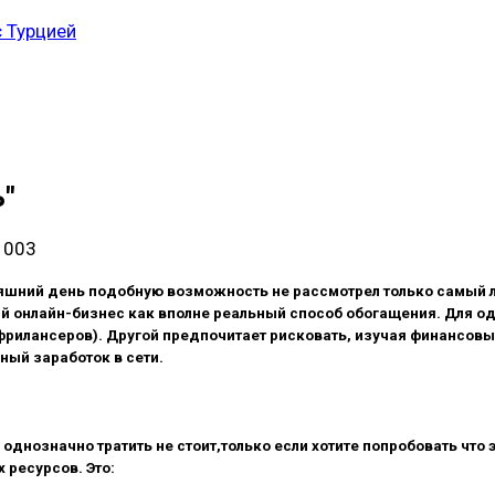
 Турцией
ь"
1003
няшний день подобную возможность не рассмотрел только самый л
й онлайн-бизнес как вполне реальный способ обогащения. Для од
рилансеров). Другой предпочитает рисковать, изучая финансовы
ный заработок в сети.
 однозначно тратить не стоит,только если хотите попробовать чт
ресурсов. Это: