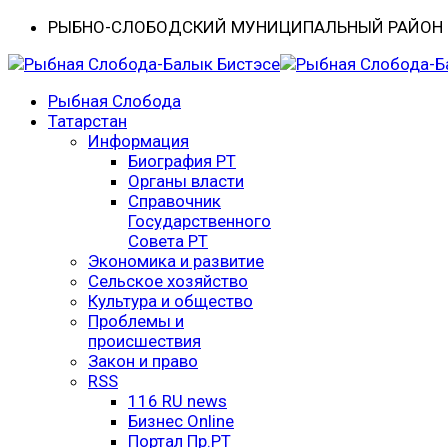
РЫБНО-CЛОБОДСКИЙ МУНИЦИПАЛЬНЫЙ РАЙОН -
Рыбная Слобода
Татарстан
Информация
Биография РТ
Органы власти
Справочник
Государственного
Совета РТ
Экономика и развитие
Сельское хозяйство
Культура и общество
Проблемы и
происшествия
Закон и право
RSS
116 RU news
Бизнес Online
Портал Пр.РТ