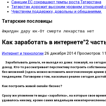
Санкции ЕС сокращают темпы роста Татарстана
Татарстан дорожит высоким уровнем отношений с
Чувствуем поддержку, довольны и обещаниями.
Татарские пословицы
Әҗәлдән дару юк-От смерти лекарства нет
Как заработать в интернете"2 част
Интернет и технологии
26 декабря 2014
Просмотров: 1
Зарабатывать деньги, не выходя из дома: пожалуй, на сегод
доход. Кто-то рассматривает перспективу построить собственны
без вложений (здесь можно вспомнить многочисленную армию ф
тенденциям. Поговорим о том, насколько реален сегодня достой
Как построить живой онлайн-бизнес?
Сразу же упомянем те виды «заработка», на которые свое время
удавалось никому, кроме самих владельцев нижеперечисленных 