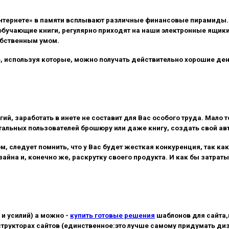
Интернете» в памяти всплывают различные финансовые пирамиды
о обучающие книги, регулярно приходят на наши электронные ящик
обственным умом.
е, используя которые, можно получать действительно хорошие де
ий, заработать в инете не составит для Вас особого труда. Мало 
альных пользователей брошюру или даже книгу, создать свой авто
, следует помнить, что у Вас будет жесткая конкуренция, так как
айна и, конечно же, раскрутку своего продукта. И как бы затрат
и усилий) а можно -
купить готовые решения
шаблонов для сайта
структорах сайтов (единственное:это лучше самому придумать диз