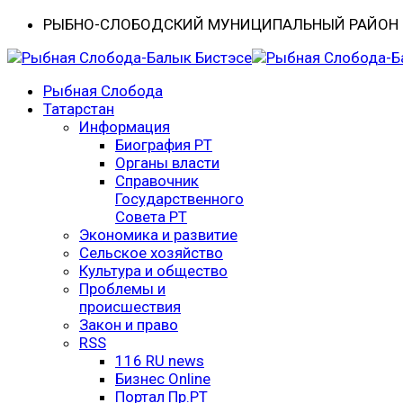
РЫБНО-CЛОБОДСКИЙ МУНИЦИПАЛЬНЫЙ РАЙОН -
Рыбная Слобода
Татарстан
Информация
Биография РТ
Органы власти
Справочник
Государственного
Совета РТ
Экономика и развитие
Сельское хозяйство
Культура и общество
Проблемы и
происшествия
Закон и право
RSS
116 RU news
Бизнес Online
Портал Пр.РТ