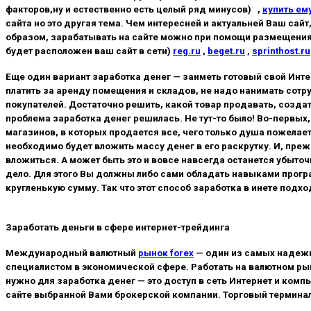
факторов,ну и естественно есть целый ряд минусов) ,
купить ем
сайта но это другая тема. Чем интересней и актуальней Ваш сай
образом, зарабатывать на сайте можно при помощи размещения 
будет расположен ваш сайт в сети)
reg.ru
,
beget.ru
,
sprinthost.ru
Еще один вариант заработка денег — заиметь готовый свой Инте
платить за аренду помещения и складов, не надо нанимать сотру
покупателей. Достаточно решить, какой товар продавать, создат
проблема заработка денег решилась. Не тут-то было! Во-первых,
магазинов, в которых продается все, чего только душа пожелает.
необходимо будет вложить массу денег в его раскрутку. И, пре
вложиться. А может быть это и вовсе навсегда останется убыто
дело. Для этого Вы должны либо сами обладать навыками програм
кругленькую сумму. Так что этот способ заработка в инете подхо
Заработать деньги в сфере интернет-трейдинга
Международный валютный
рынок forex
— один из самых надежн
специалистом в экономической сфере. Работать на валютном рын
нужно для заработка денег — это доступ в сеть Интернет и ком
сайте выбранной Вами брокерской компании. Торговый терминал 