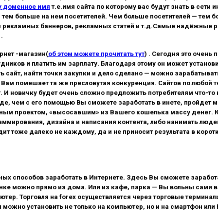
у доменное имя
т.е.имя сайта по которому вас будут знать в сети и
т, тем больше на нем посетителей. Чем больше посетителей — тем
рекламных баннеров, рекламных статей и т.д.Самые надёжные ре
.
рнет -магазин(
об этом можете прочитать тут
) . Сегодня это очень
дников и платить им зарплату. Благодаря этому он может установ
ь сайт, найти точки закупки и дело сделано — можно зарабатывать
 Вам помешает та же пресловутая конкуренция. Сайтов по любой те
 И новичку будет очень сложно предложить потребителям что-то но
жде, чем с его помощью Вы сможете заработать в инете, пройдет 
чным проектом, «высосавшим» из Вашего кошелька массу денег. Кро
мирования, дизайна и написания контента, либо нанимать людей, 
дит тоже далеко не каждому, да и не приносит результата в корот
ых способов заработать в Интернете. Здесь Вы сможете заработа
ке можно прямо из дома. Или из кафе, парка — Вы вольны сами в
пьютер. Торговля на forex осуществляется через торговые термин
можно установить не только на компьютер, но и на смартфон или 