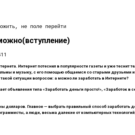
ожить, не поле перейти
можно(вступление)
411
ернета. Интернет потеснил в популярности газеты и уже теснит 
ильмы и музыку, с его помощью общаемся со старыми друзьями и
такой ситуации вопросом: а можно ли заработать в Интернете?
т объявления типа «Заработать деньги просто!», «Заработок в сет
ы долларов. Главное — выбрать правильный способ заработать ден
граммисты, а люди, весьма далекие от компьютерных технологий,