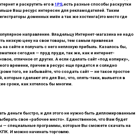
нтернет и раскрутить его в
1PS
,есть разные способы раскрутки
 больше Ваш ресурс интересен для рекламодателей. Таким
гистраторы доменных имён а так же хостинга(это место где
 популярное направление. Владельцу Интернет-магазина не надо
ить низкую цену на свои товары, тем самым привлекая
 на сайте и получать с него неплохую прибыль. Казалось бы,
матике сегодня — пруд пруди, так же, как и интернет-
вое, отличное от других. А если сделать сайт «под копирку»,
много времени, причем в ресурс еще придется и солидно
ме того, не забывайте, что создать сайт — не такое простое
которые сделают это для Вас, что, опять-таки, выльется в
кие сроки, как хотелось бы многим.
ть деньги быстро, и для этого не нужно быть дипломированным
ыбирать свое «рабочее место». Единственное, что Вам будет
алы — специальные программы, которые Вы сможете скачать на
КПК. И можно начинать торговлю.