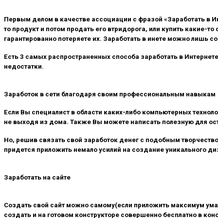
Первым делом в качестве ассоциации с фразой «Заработать в 
то продукт и потом продать его втридорога, или купить какие-т
гарантированно потеряете их. Заработать в инете можно лишь с
Есть 3 самых распространенных способа заработать в Интернет
недостатки.
Заработок в сети благодаря своим профессиональным навыкам
Если Вы специалист в области каких-либо компьютерных технолог
не выходя из дома. Также Вы можете написать полезную для ост
Но, решив связать свой заработок денег с подобным творчеством
придется приложить немало усилий на создание уникального диз
Заработать на сайте
Создать свой сайт можно самому(если приложить максимум ума 
создать и на готовом конструкторе совершенно бесплатно в кон