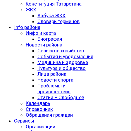
Конституция Татарстана
ЖКХ
Азбука ЖКХ
Словарь терминов
Info района
Инфо и карта
Биография
Новости района
Сельское хозяйство
События и уведомления
Медицина и здоровье
Культура и общество
Лица района
Новости спорта
Проблемы и
происшествия
Статьи Р.Слободцев
Календарь
Справочник
Обращения граждан
Сервисы
Организации