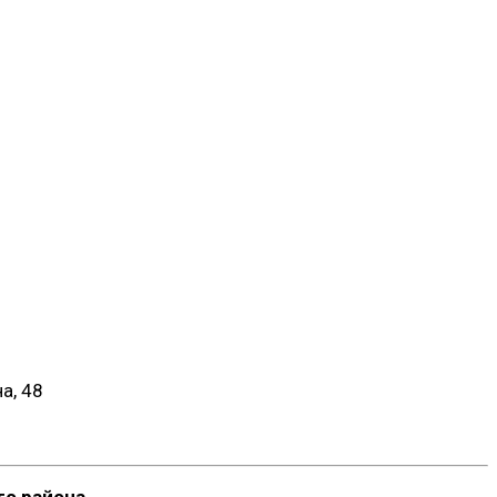
а, 48
о района