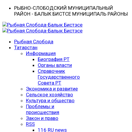
РЫБНО-CЛОБОДСКИЙ МУНИЦИПАЛЬНЫЙ
РАЙОН - БАЛЫК БИСТӘСЕ МУНИЦИПАЛЬ РАЙОНЫ
Рыбная Слобода
Татарстан
Информация
Биография РТ
Органы власти
Справочник
Государственного
Совета РТ
Экономика и развитие
Сельское хозяйство
Культура и общество
Проблемы и
происшествия
Закон и право
RSS
116 RU news