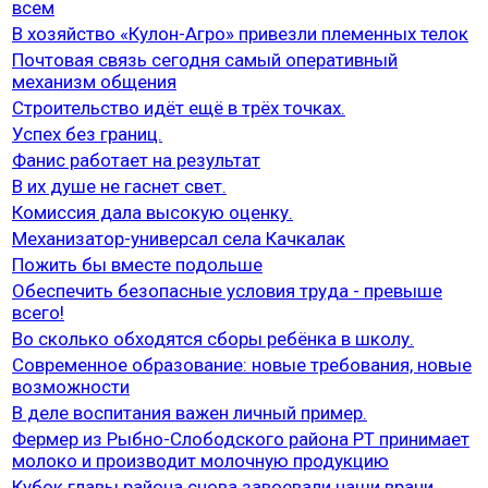
всем
В хозяйство «Кулон-Агро» привезли племенных телок
Почтовая связь сегодня самый оперативный
механизм общения
Строительство идёт ещё в трёх точках.
Успех без границ.
Фанис работает на результат
В их душе не гаснет свет.
Комиссия дала высокую оценку.
Механизатор-универсал села Качкалак
Пожить бы вместе подольше
Обеспечить безопасные условия труда - превыше
всего!
Во сколько обходятся сборы ребёнка в школу.
Современное образование: новые требования, новые
возможности
В деле воспитания важен личный пример.
Фермер из Рыбно-Слободского района РТ принимает
молоко и производит молочную продукцию
Кубок главы района снова завоевали наши врачи