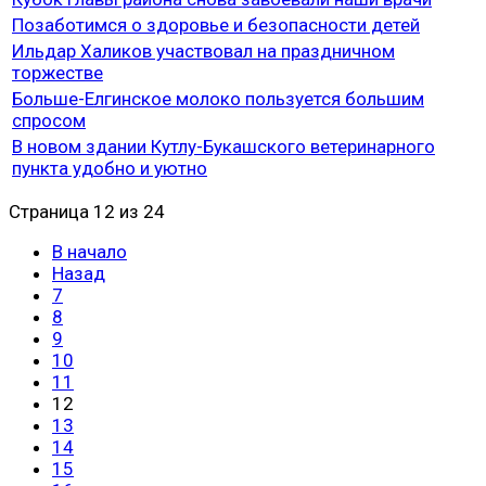
Позаботимся о здоровье и безопасности детей
Ильдар Халиков участвовал на праздничном
торжестве
Больше-Елгинское молоко пользуется большим
спросом
В новом здании Кутлу-Букашского ветеринарного
пункта удобно и уютно
Страница 12 из 24
В начало
Назад
7
8
9
10
11
12
13
14
15