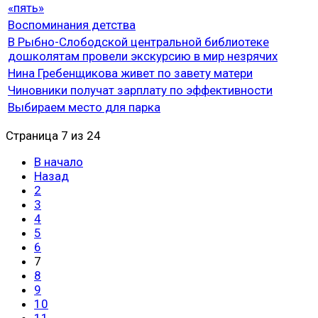
«пять»
Воспоминания детства
В Рыбно-Слободской центральной библиотеке
дошколятам провели экскурсию в мир незрячих
Нина Гребенщикова живет по завету матери
Чиновники получат зарплату по эффективности
Выбираем место для парка
Страница 7 из 24
В начало
Назад
2
3
4
5
6
7
8
9
10
11