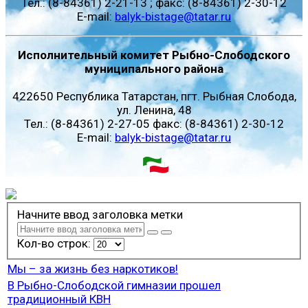
Тел.: (8-84361) 2-21-13 ; факс: (8-84361) 2-30-12
E-mail:
balyk-bistage@tatar.ru
Исполнительный комитет Рыбно-Слободского
муниципального района
422650 Республика Татарстан, пгт. Рыбная Слобода,
ул. Ленина, 48
Тел.: (8-84361) 2-27-05 факс: (8-84361) 2-30-12
E-mail:
balyk-bistage@tatar.ru
Начните ввод заголовка метки
Кол-во строк:
Мы – за жизнь без наркотиков!
В Рыбно-Слободской гимназии прошел
традиционный КВН