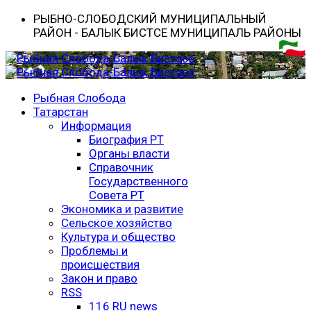
РЫБНО-CЛОБОДСКИЙ МУНИЦИПАЛЬНЫЙ
РАЙОН - БАЛЫК БИСТӘСЕ МУНИЦИПАЛЬ РАЙОНЫ
Рыбная Слобода
Татарстан
Информация
Биография РТ
Органы власти
Справочник
Государственного
Совета РТ
Экономика и развитие
Сельское хозяйство
Культура и общество
Проблемы и
происшествия
Закон и право
RSS
116 RU news