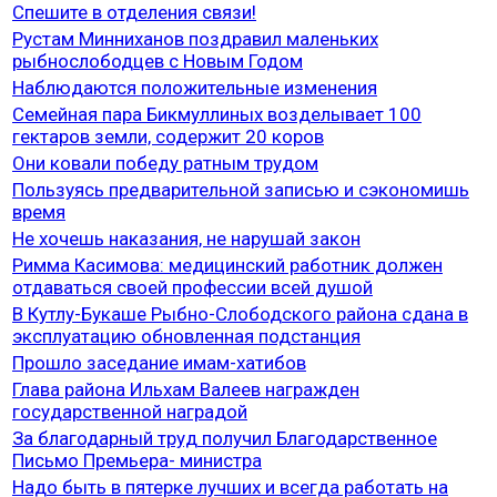
Спешите в отделения связи!
Рустам Минниханов поздравил маленьких
рыбнослободцев с Новым Годом
Наблюдаются положительные изменения
Семейная пара Бикмуллиных возделывает 100
гектаров земли, содержит 20 коров
Они ковали победу ратным трудом
Пользуясь предварительной записью и сэкономишь
время
Не хочешь наказания, не нарушай закон
Римма Касимова: медицинский работник должен
отдаваться своей профессии всей душой
В Кутлу-Букаше Рыбно-Слободского района сдана в
эксплуатацию обновленная подстанция
Прошло заседание имам-хатибов
Глава района Ильхам Валеев награжден
государственной наградой
За благодарный труд получил Благодарственное
Письмо Премьера- министра
Надо быть в пятерке лучших и всегда работать на