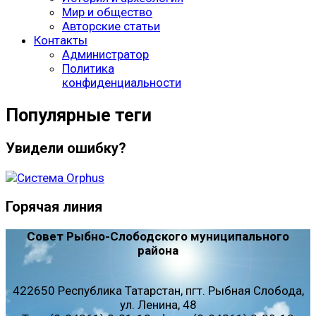
Мир и общество
Авторские статьи
Контакты
Администратор
Политика
конфиденциальности
Популярные теги
Увидели ошибку?
Горячая линия
Совет Рыбно-Слободского муниципального
района
422650 Республика Татарстан, пгт. Рыбная Слобода,
ул. Ленина, 48