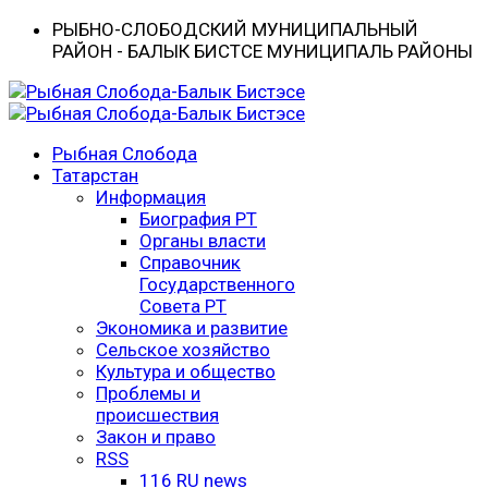
РЫБНО-CЛОБОДСКИЙ МУНИЦИПАЛЬНЫЙ
РАЙОН - БАЛЫК БИСТӘСЕ МУНИЦИПАЛЬ РАЙОНЫ
Рыбная Слобода
Татарстан
Информация
Биография РТ
Органы власти
Справочник
Государственного
Совета РТ
Экономика и развитие
Сельское хозяйство
Культура и общество
Проблемы и
происшествия
Закон и право
RSS
116 RU news