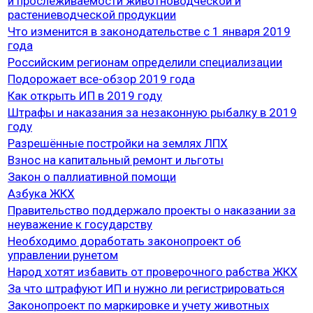
и прослеживаемости животноводческой и
растениеводческой продукции
Что изменится в законодательстве с 1 января 2019
года
Российским регионам определили специализации
Подорожает все-обзор 2019 года
Как открыть ИП в 2019 году
Штрафы и наказания за незаконную рыбалку в 2019
году
Разрешённые постройки на землях ЛПХ
Взнос на капитальный ремонт и льготы
Закон о паллиативной помощи
Азбука ЖКХ
Правительство поддержало проекты о наказании за
неуважение к государству
Необходимо доработать законопроект об
управлении рунетом
Народ хотят избавить от проверочного рабства ЖКХ
За что штрафуют ИП и нужно ли регистрироваться
Законопроект по маркировке и учету животных