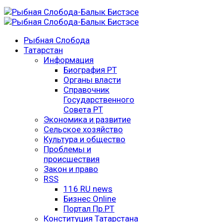
Рыбная Слобода
Татарстан
Информация
Биография РТ
Органы власти
Справочник
Государственного
Совета РТ
Экономика и развитие
Сельское хозяйство
Культура и общество
Проблемы и
происшествия
Закон и право
RSS
116 RU news
Бизнес Online
Портал Пр.РТ
Конституция Татарстана