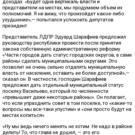
доходах. «Будет одна вертикаль власти и
представители на местах, мы продумаем объем их
полномочий. Я не вижу, что произойдет какое-либо
ухудшение»,— попытался успокоить депутатов
президент.
Представитель ЛДПР Эдуард Шарафиев предложил
руководству республики провести после принятия
закона собственную административную реформу.
«Части городов дать статус городских округов, а сами
районы сделать муниципальными округами. Это
позволит не очень сильно отдалять муниципальную
власть от населения, оставить ее более доступной»,—
сказал он. В частности, господин Шарафиев
предложил дать отдельный муниципальный статус
поселку Васильево, который по численности
«превышает даже некоторые районы». Он полагает,
что если упразднить совет в том поселке, то «какие-то
вопросы мы все-таки упустим» и «они просто будут на
местах копиться».
«Ну мы ведь ничего менять не хотим. Не надо в районе
делить! То, что глава не дошел, — это его