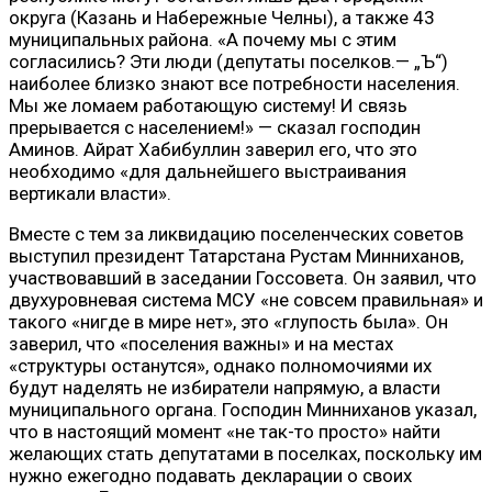
округа (Казань и Набережные Челны), а также 43
муниципальных района. «А почему мы с этим
согласились? Эти люди (депутаты поселков.— „Ъ“)
наиболее близко знают все потребности населения.
Мы же ломаем работающую систему! И связь
прерывается с населением!» — сказал господин
Аминов. Айрат Хабибуллин заверил его, что это
необходимо «для дальнейшего выстраивания
вертикали власти».
Вместе с тем за ликвидацию поселенческих советов
выступил президент Татарстана Рустам Минниханов,
участвовавший в заседании Госсовета. Он заявил, что
двухуровневая система МСУ «не совсем правильная» и
такого «нигде в мире нет», это «глупость была». Он
заверил, что «поселения важны» и на местах
«структуры останутся», однако полномочиями их
будут наделять не избиратели напрямую, а власти
муниципального органа. Господин Минниханов указал,
что в настоящий момент «не так-то просто» найти
желающих стать депутатами в поселках, поскольку им
нужно ежегодно подавать декларации о своих