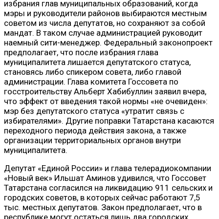
избрания глав муниципальных образований, когда
мэры и руководители районов выбираются местным
советом из числа депутатов, но сохраняют за собой
мандат. В таком случае администрацией руководит
наемный сити-менеджер. Федеральный законопроект
предполагает, что после избрания глава
муниципалитета лишается депутатского статуса,
становясь либо спикером совета, либо главой
администрации. Глава комитета Госсовета по
госстроительству Альберт Хабибуллин заявил вчера,
что эффект от введения такой нормы «не очевиден»:
мэр без депутатского статуса «утратит связь с
избирателями». Другие поправки Татарстана касаются
переходного периода действия закона, а также
организации территориальных органов внутри
муниципалитета.
Депутат «Единой России» и глава телерадиокомпании
«Новый век» Ильшат Аминов удивился, что Госсовет
Татарстана согласился на ликвидацию 911 сельских и
городских советов, в которых сейчас работают 7,5
тыс. местных депутатов. Закон предполагает, что в
республике могут остаться лишь два городских