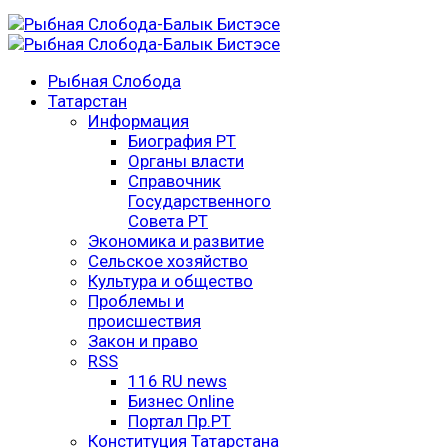
Рыбная Слобода
Татарстан
Информация
Биография РТ
Органы власти
Справочник
Государственного
Совета РТ
Экономика и развитие
Сельское хозяйство
Культура и общество
Проблемы и
происшествия
Закон и право
RSS
116 RU news
Бизнес Online
Портал Пр.РТ
Конституция Татарстана