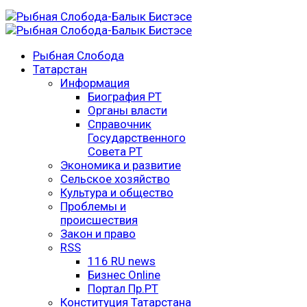
Рыбная Слобода
Татарстан
Информация
Биография РТ
Органы власти
Справочник
Государственного
Совета РТ
Экономика и развитие
Сельское хозяйство
Культура и общество
Проблемы и
происшествия
Закон и право
RSS
116 RU news
Бизнес Online
Портал Пр.РТ
Конституция Татарстана