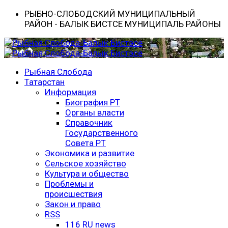
РЫБНО-CЛОБОДСКИЙ МУНИЦИПАЛЬНЫЙ
РАЙОН - БАЛЫК БИСТӘСЕ МУНИЦИПАЛЬ РАЙОНЫ
Рыбная Слобода
Татарстан
Информация
Биография РТ
Органы власти
Справочник
Государственного
Совета РТ
Экономика и развитие
Сельское хозяйство
Культура и общество
Проблемы и
происшествия
Закон и право
RSS
116 RU news