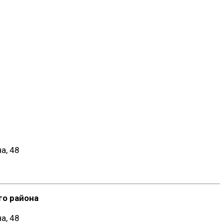
а, 48
о района
а, 48