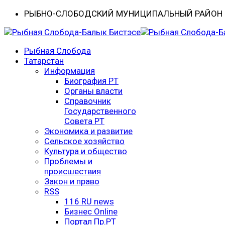
РЫБНО-CЛОБОДСКИЙ МУНИЦИПАЛЬНЫЙ РАЙОН -
Рыбная Слобода
Татарстан
Информация
Биография РТ
Органы власти
Справочник
Государственного
Совета РТ
Экономика и развитие
Сельское хозяйство
Культура и общество
Проблемы и
происшествия
Закон и право
RSS
116 RU news
Бизнес Online
Портал Пр.РТ