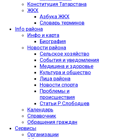
Конституция Татарстана
ЖКХ
Азбука ЖКХ
Словарь терминов
Info района
Инфо и карта
Биография
Новости района
Сельское хозяйство
События и уведомления
Медицина и здоровье
Культура и общество
Лица района
Новости спорта
Проблемы и
происшествия
Статьи Р.Слободцев
Календарь
Справочник
Обращения граждан
Сервисы
Организации